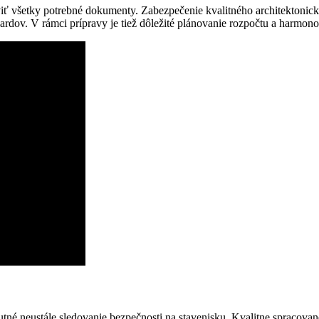
ť všetky potrebné dokumenty. Zabezpečenie kvalitného architektonické
dardov. V rámci prípravy je tiež dôležité plánovanie rozpočtu a harmon
nutné neustále sledovanie bezpečnosti na stavenisku. Kvalitne spracov