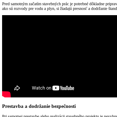
Pred samotným začatím stavebných prác je potrebné dôkladne pripravi
ako sú rozvody pre vodu a plyn, si žiadajú presnosť a dodržanie štan
Prestavba a dodržanie bezpečnosti
Pri samotnej prestavbe alebo realizácii stavebného projektu je nevyh