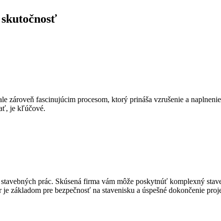
 skutočnosť
e zároveň fascinujúcim procesom, ktorý prináša vzrušenie a naplneni
ať, je kľúčové.
cii stavebných prác. Skúsená firma vám môže poskytnúť komplexný st
r je základom pre bezpečnosť na stavenisku a úspešné dokončenie proj