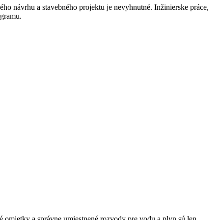
ho návrhu a stavebného projektu je nevyhnutné. Inžinierske práce,
ogramu.
ané omietky a správne umiestnené rozvody pre vodu a plyn sú len