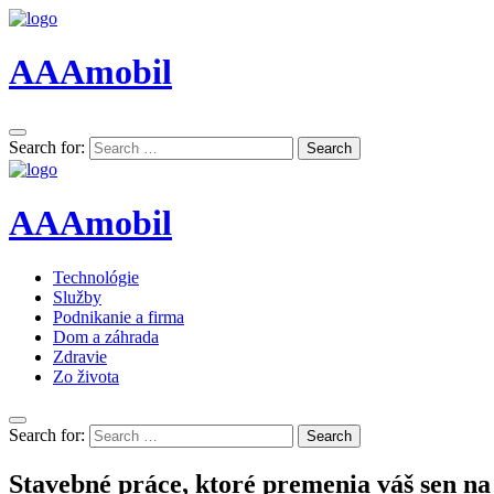
AAAmobil
Search for:
Search
AAAmobil
Technológie
Služby
Podnikanie a firma
Dom a záhrada
Zdravie
Zo života
Search for:
Search
Stavebné práce, ktoré premenia váš sen na