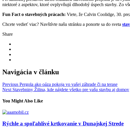
niektoré z aspektov, ktoré ovplyvňujú dlhodobý úspech stavby. Zo vše
Fun Fact o stavebných prácach:
Viete, že Calvin Coolidge, 30. pre
Chcete vedieť viac? Navštívte našu stránku a ponorte sa do sveta
sta
Share
Navigácia v článku
Previous
Pergola ako oáza pokoja vo vašej záhrade či na terase
Next
Stavebniny Žilina, kde nájdete všetko pre vašu stavbu aj domov
You Might Also Like
Rýchle a spoľahlivé krtkovanie v Dunajskej Strede