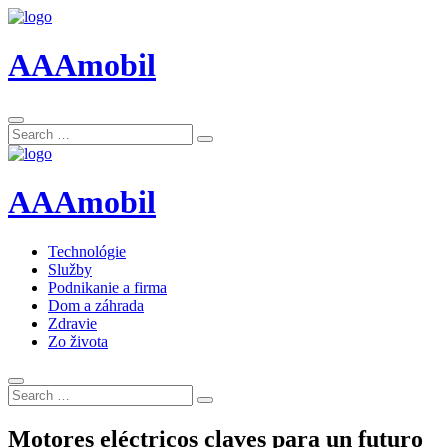
AAAmobil
Search
Search
for:
AAAmobil
Technológie
Služby
Podnikanie a firma
Dom a záhrada
Zdravie
Zo života
Search
Search
for:
Motores eléctricos claves para un futuro