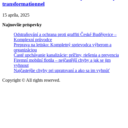
transformationnel
15 apríla, 2025
Najnovšie príspevky
Odstraňování a ochrana proti graffiti České Budějovice –
Komplexní průvodce
Preprava na letisko: Kompletný sprievodca výberom a
organizáciou
Časté upchávanie kanalizácie: príčiny, riešenia a prevencia
Firemní mobilní flotila – nejčastější chyby a jak se jim
vyhnout
Najčastejšie chyby pri upratovaní a ako sa im vyhnúť
Copyright © All rights reserved.