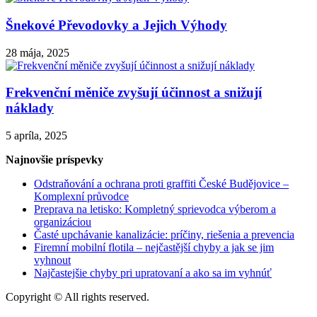
Šnekové Převodovky a Jejich Výhody
28 mája, 2025
Frekvenční měniče zvyšují účinnost a snižují
náklady
5 apríla, 2025
Najnovšie príspevky
Odstraňování a ochrana proti graffiti České Budějovice –
Komplexní průvodce
Preprava na letisko: Kompletný sprievodca výberom a
organizáciou
Časté upchávanie kanalizácie: príčiny, riešenia a prevencia
Firemní mobilní flotila – nejčastější chyby a jak se jim
vyhnout
Najčastejšie chyby pri upratovaní a ako sa im vyhnúť
Copyright © All rights reserved.