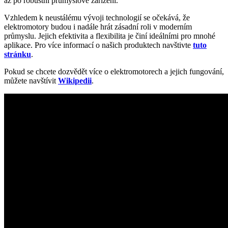
až po robustní průmyslové zařízení.
Vzhledem k neustálému vývoji technologií se očekává, že
elektromotory budou i nadále hrát zásadní roli v moderním
průmyslu. Jejich efektivita a flexibilita je činí ideálními pro mnohé
aplikace. Pro více informací o našich produktech navštivte
tuto
stránku
.
Pokud se chcete dozvědět více o elektromotorech a jejich fungování,
můžete navštívit
Wikipedii
.