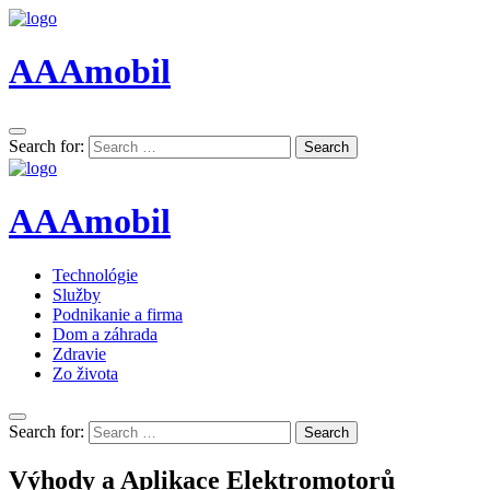
AAAmobil
Search for:
Search
AAAmobil
Technológie
Služby
Podnikanie a firma
Dom a záhrada
Zdravie
Zo života
Search for:
Search
Výhody a Aplikace Elektromotorů