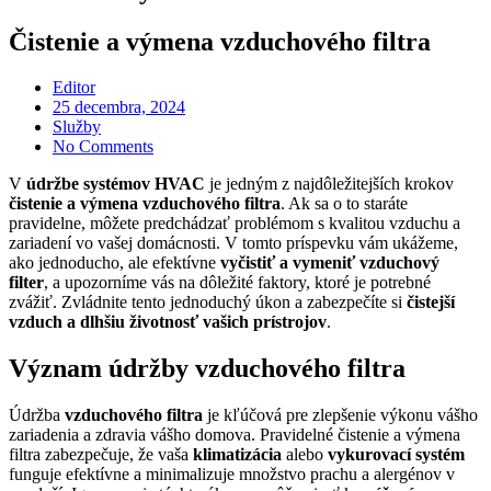
Čistenie a výmena vzduchového filtra
Editor
Posted
25 decembra, 2024
on
Služby
No Comments
V
údržbe systémov HVAC
je jedným z najdôležitejších krokov
čistenie a výmena vzduchového filtra
. Ak sa o to staráte
pravidelne, môžete predchádzať problémom s kvalitou vzduchu a
zariadení vo vašej domácnosti. V tomto príspevku vám ukážeme,
ako jednoducho, ale efektívne
vyčistiť a vymeniť vzduchový
filter
, a upozorníme vás na dôležité faktory, ktoré je potrebné
zvážiť. Zvládnite tento jednoduchý úkon a zabezpečíte si
čistejší
vzduch a dlhšiu životnosť vašich prístrojov
.
Význam údržby vzduchového filtra
Údržba
vzduchového filtra
je kľúčová pre zlepšenie výkonu vášho
zariadenia a zdravia vášho domova. Pravidelné čistenie a výmena
filtra zabezpečuje, že vaša
klimatizácia
alebo
vykurovací systém
funguje efektívne a minimalizuje množstvo prachu a alergénov v