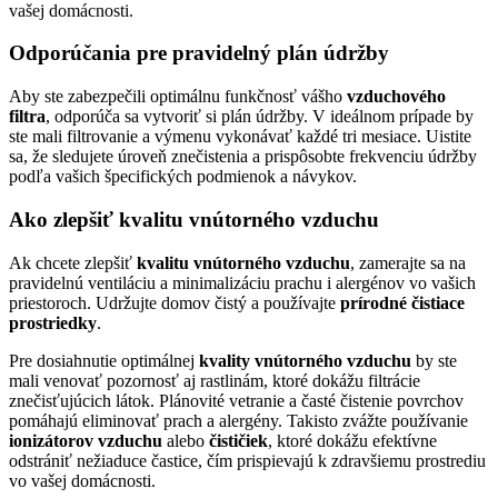
vašej domácnosti.
Odporúčania pre pravidelný plán údržby
Aby ste zabezpečili optimálnu funkčnosť vášho
vzduchového
filtra
, odporúča sa vytvoriť si plán údržby. V ideálnom prípade by
ste mali filtrovanie a výmenu vykonávať každé tri mesiace. Uistite
sa, že sledujete úroveň znečistenia a prispôsobte frekvenciu údržby
podľa vašich špecifických podmienok a návykov.
Ako zlepšiť kvalitu vnútorného vzduchu
Ak chcete zlepšiť
kvalitu vnútorného vzduchu
, zamerajte sa na
pravidelnú ventiláciu a minimalizáciu prachu i alergénov vo vašich
priestoroch. Udržujte domov čistý a používajte
prírodné čistiace
prostriedky
.
Pre dosiahnutie optimálnej
kvality vnútorného vzduchu
by ste
mali venovať pozornosť aj rastlinám, ktoré dokážu filtrácie
znečisťujúcich látok. Plánovité vetranie a časté čistenie povrchov
pomáhajú eliminovať prach a alergény. Takisto zvážte používanie
ionizátorov vzduchu
alebo
čističiek
, ktoré dokážu efektívne
odstrániť nežiaduce častice, čím prispievajú k zdravšiemu prostrediu
vo vašej domácnosti.