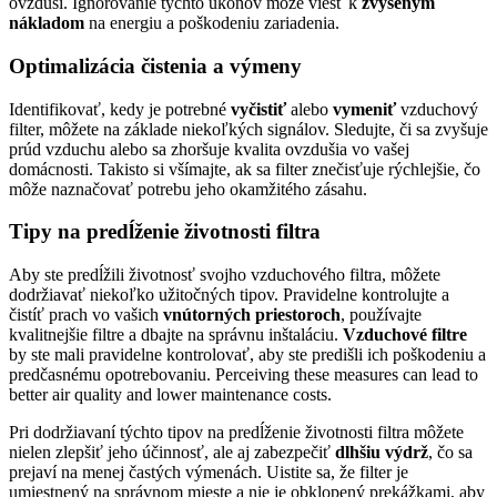
ovzduší. Ignorovanie týchto úkonov môže viesť k
zvýšeným
nákladom
na energiu a poškodeniu zariadenia.
Optimalizácia čistenia a výmeny
Identifikovať, kedy je potrebné
vyčistiť
alebo
vymeniť
vzduchový
filter, môžete na základe niekoľkých signálov. Sledujte, či sa zvyšuje
prúd vzduchu alebo sa zhoršuje kvalita ovzdušia vo vašej
domácnosti. Takisto si všímajte, ak sa filter znečisťuje rýchlejšie, čo
môže naznačovať potrebu jeho okamžitého zásahu.
Tipy na predĺženie životnosti filtra
Aby ste predĺžili životnosť svojho vzduchového filtra, môžete
dodržiavať niekoľko užitočných tipov. Pravidelne kontrolujte a
čistíť prach vo vašich
vnútorných priestoroch
, používajte
kvalitnejšie filtre a dbajte na správnu inštaláciu.
Vzduchové filtre
by ste mali pravidelne kontrolovať, aby ste predišli ich poškodeniu a
predčasnému opotrebovaniu. Perceiving these measures can lead to
better air quality and lower maintenance costs.
Pri dodržiavaní týchto tipov na predĺženie životnosti filtra môžete
nielen zlepšiť jeho účinnosť, ale aj zabezpečiť
dlhšiu výdrž
, čo sa
prejaví na menej častých výmenách. Uistite sa, že filter je
umiestnený na správnom mieste a nie je obklopený prekážkami, aby