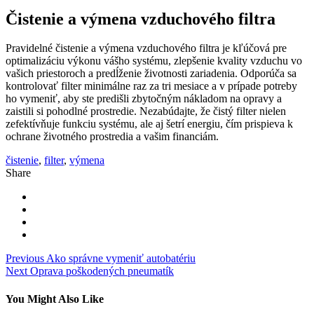
Čistenie a výmena vzduchového filtra
Pravidelné čistenie a výmena vzduchového filtra je kľúčová pre
optimalizáciu výkonu vášho systému, zlepšenie kvality vzduchu vo
vašich priestoroch a predĺženie životnosti zariadenia. Odporúča sa
kontrolovať filter minimálne raz za tri mesiace a v prípade potreby
ho vymeniť, aby ste predišli zbytočným nákladom na opravy a
zaistili si pohodlné prostredie. Nezabúdajte, že čistý filter nielen
zefektívňuje funkciu systému, ale aj šetrí energiu, čím prispieva k
ochrane životného prostredia a vašim financiám.
čistenie
,
filter
,
výmena
Share
Navigácia
Previous
Ako správne vymeniť autobatériu
Next
Oprava poškodených pneumatík
v
článku
You Might Also Like