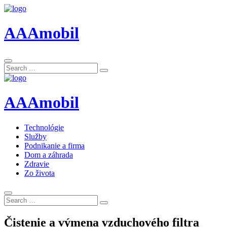
AAAmobil
Search
Search
for:
AAAmobil
Technológie
Služby
Podnikanie a firma
Dom a záhrada
Zdravie
Zo života
Search
Search
for:
Čistenie a výmena vzduchového filtra