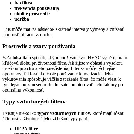
typ filtra
frekvencia používania
okolité prostredie
údržba
This môže mať za následok skrátené intervaly výmeny a zníženú
účinnosť filtrácie vzduchu.
Prostredie a vzory používania
Vaša
lokalita
a spôsob, akým používate svoj HVAC systém, hrajú
kľúčovú úlohu pri životnosti filtra. Ak žijete v oblasti s vysokou
úrovňou
prachu
alebo
znečistenia
, filter sa môže rýchlejšie
opotrebovať. Rovnako časté používanie klimatizácie alebo
vykurovania spôsobuje väčšie zaťaženie filtra, čo môže viesť k
rýchlejšiemu zaneseniu. Je dôležité monitorovať tieto faktory pre
optimálnu výkonnosť.
Typy vzduchových filtrov
Existuje niekoľko
typov vzduchových filtrov
, ktoré majú rôznu
účinnosť a životnosť. Medzi bežné typy patrí:
HEPA filtre