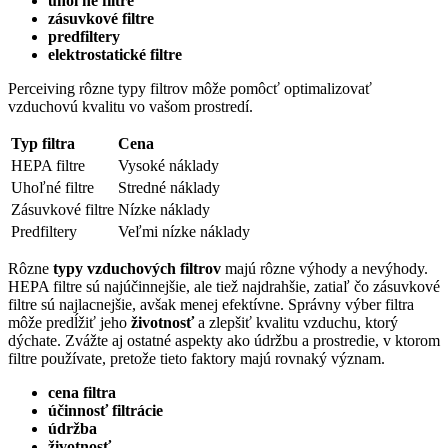
uhoľné filtre
zásuvkové filtre
predfiltery
elektrostatické filtre
Perceiving rôzne typy filtrov môže pomôcť optimalizovať
vzduchovú kvalitu vo vašom prostredí.
Typ filtra
Cena
HEPA filtre
Vysoké náklady
Uhoľné filtre
Stredné náklady
Zásuvkové filtre
Nízke náklady
Predfiltery
Veľmi nízke náklady
Rôzne
typy vzduchových filtrov
majú rôzne výhody a nevýhody.
HEPA filtre sú najúčinnejšie, ale tiež najdrahšie, zatiaľ čo zásuvkové
filtre sú najlacnejšie, avšak menej efektívne. Správny výber filtra
môže predĺžiť jeho
životnosť
a zlepšiť kvalitu vzduchu, ktorý
dýchate. Zvážte aj ostatné aspekty ako údržbu a prostredie, v ktorom
filtre používate, pretože tieto faktory majú rovnaký význam.
cena filtra
účinnosť filtrácie
údržba
životnosť