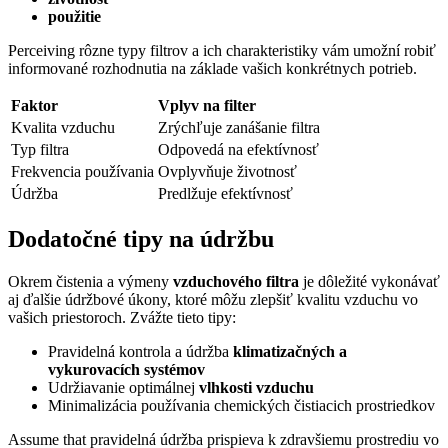
použitie
Perceiving rôzne typy filtrov a ich charakteristiky vám umožní robiť
informované rozhodnutia na základe vašich konkrétnych potrieb.
Faktor
Vplyv na filter
Kvalita vzduchu
Zrýchľuje zanášanie filtra
Typ filtra
Odpovedá na efektívnosť
Frekvencia používania
Ovplyvňuje životnosť
Údržba
Predlžuje efektívnosť
Dodatočné tipy na údržbu
Okrem čistenia a výmeny
vzduchového filtra
je dôležité vykonávať
aj ďalšie údržbové úkony, ktoré môžu zlepšiť kvalitu vzduchu vo
vašich priestoroch. Zvážte tieto tipy:
Pravidelná kontrola a údržba
klimatizačných a
vykurovacích systémov
Udržiavanie optimálnej
vlhkosti vzduchu
Minimalizácia používania chemických čistiacich prostriedkov
Assume that pravidelná údržba prispieva k zdravšiemu prostrediu vo