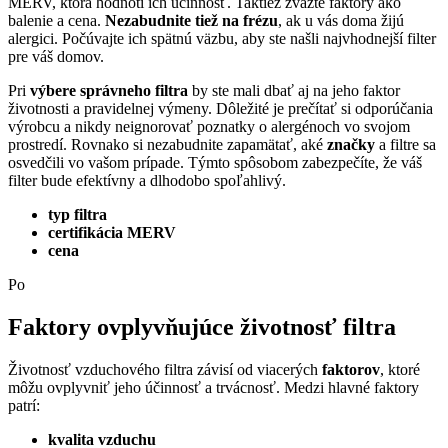
MERV, ktorá hodnotí ich účinnosť. Taktiež zvážte faktory ako
balenie a cena.
Nezabudnite tiež na frézu
, ak u vás doma žijú
alergici. Počúvajte ich spätnú väzbu, aby ste našli najvhodnejší filter
pre váš domov.
Pri
výbere správneho filtra
by ste mali dbať aj na jeho faktor
životnosti a pravidelnej výmeny. Dôležité je prečítať si odporúčania
výrobcu a nikdy neignorovať poznatky o alergénoch vo svojom
prostredí. Rovnako si nezabudnite zapamätať, aké
značky
a filtre sa
osvedčili vo vašom prípade. Týmto spôsobom zabezpečíte, že váš
filter bude efektívny a dlhodobo spoľahlivý.
typ filtra
certifikácia MERV
cena
Po
Faktory ovplyvňujúce životnosť filtra
Životnosť vzduchového filtra závisí od viacerých
faktorov
, ktoré
môžu ovplyvniť jeho účinnosť a trvácnosť. Medzi hlavné faktory
patrí:
kvalita vzduchu