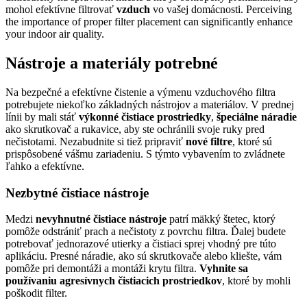
mohol efektívne filtrovať
vzduch
vo vašej domácnosti. Perceiving
the importance of proper filter placement can significantly enhance
your indoor air quality.
Nástroje a materiály potrebné
Na bezpečné a efektívne čistenie a výmenu vzduchového filtra
potrebujete niekoľko základných nástrojov a materiálov. V prednej
línii by mali stáť
výkonné čistiace prostriedky
,
špeciálne náradie
ako skrutkovač a rukavice, aby ste ochránili svoje ruky pred
nečistotami. Nezabudnite si tiež pripraviť
nové filtre
, ktoré sú
prispôsobené vášmu zariadeniu. S týmto vybavením to zvládnete
ľahko a efektívne.
Nezbytné čistiace nástroje
Medzi
nevyhnutné čistiace nástroje
patrí mäkký štetec, ktorý
pomôže odstrániť prach a nečistoty z povrchu filtra. Ďalej budete
potrebovať jednorazové utierky a čistiaci sprej vhodný pre túto
aplikáciu. Presné náradie, ako sú skrutkovače alebo kliešte, vám
pomôže pri demontáži a montáži krytu filtra.
Vyhnite sa
používaniu agresívnych čistiacich prostriedkov
, ktoré by mohli
poškodit filter.