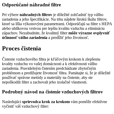
Odporúčané náhradné filtre
Pri výbere
náhradných filtrov
je dôležité zohľadniť typ vášho
zariadenia a jeho špecifikácie. Na trhu nájdete širokú škálu filtrov,
ktoré sa líšia výkonovými parametrami. Odporúčajú sa filtre s HEPA
alebo uhlíkovou vrstvou pre lepšiu kvalitu vzduchu a elimináciu
zápachov. Nezabudnite, že kvalitný filter
môže výrazne ovplyvniť
účinnosť vášho zariadenia
a predĺžiť jeho životnosť.
Proces čistenia
Čistenie vzduchového filtra je kľúčovým krokom k zlepšeniu
kvality vzduchu vo vašej domácnosti a k efektívnosti vášho
zariadenia. Pravidelným čistením predchádzate zbytočným
problémom a predlžujete životnosť filtra. Pamätajte si, že je dôležité
používať správne metódy a materiály na čistenie, aby ste
nepoškodili filter a zachovali jeho izolačné vlastnosti.
Podrobný návod na čistenie vzduchových filtrov
Nasledujúci
sprievodca krok za krokom
vám pomôže efektívne
vyčistiť váš vzduchový filter: