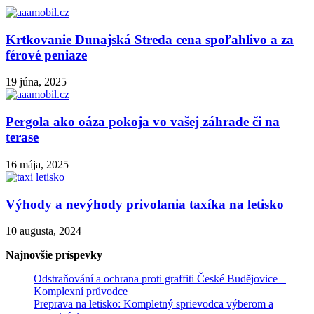
Krtkovanie Dunajská Streda cena spoľahlivo a za
férové peniaze
19 júna, 2025
Pergola ako oáza pokoja vo vašej záhrade či na
terase
16 mája, 2025
Výhody a nevýhody privolania taxíka na letisko
10 augusta, 2024
Najnovšie príspevky
Odstraňování a ochrana proti graffiti České Budějovice –
Komplexní průvodce
Preprava na letisko: Kompletný sprievodca výberom a