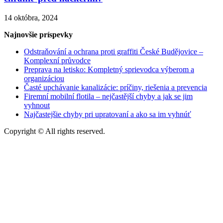
14 októbra, 2024
Najnovšie príspevky
Odstraňování a ochrana proti graffiti České Budějovice –
Komplexní průvodce
Preprava na letisko: Kompletný sprievodca výberom a
organizáciou
Časté upchávanie kanalizácie: príčiny, riešenia a prevencia
Firemní mobilní flotila – nejčastější chyby a jak se jim
vyhnout
Najčastejšie chyby pri upratovaní a ako sa im vyhnúť
Copyright © All rights reserved.