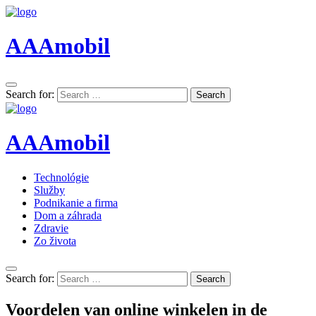
AAAmobil
Search for:
Search
AAAmobil
Technológie
Služby
Podnikanie a firma
Dom a záhrada
Zdravie
Zo života
Search for:
Search
Voordelen van online winkelen in de