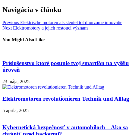
Navigácia v článku
Previous
Elektrische motoren als sleutel tot duurzame innovatie
Next
Elektromotory a jejich rostoucí význam
You Might Also Like
Príslušenstvo ktoré posunie tvoj smartfón na vyššiu
úroveň
23 mája, 2025
Elektromotoren revolutionieren Technik und Alltag
5 apríla, 2025
Kybernetická bezpečnosť v automobiloch – Ako sa
chrániť pred hackermi?