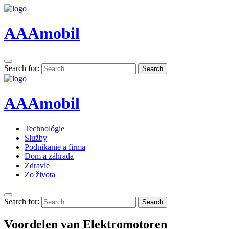
AAAmobil
Search for:
Search
AAAmobil
Technológie
Služby
Podnikanie a firma
Dom a záhrada
Zdravie
Zo života
Search for:
Search
Voordelen van Elektromotoren