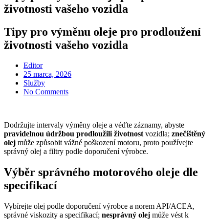
životnosti vašeho vozidla
Tipy pro výměnu oleje pro prodloužení
životnosti vašeho vozidla
Editor
Posted
25 marca, 2026
on
Služby
No Comments
Dodržujte intervaly výměny oleje a véďte záznamy, abyste
pravidelnou údržbou
prodloužili životnost
vozidla;
znečištěný
olej
může způsobit vážné poškození motoru, proto používejte
správný olej a filtry podle doporučení výrobce.
Výběr správného motorového oleje dle
specifikací
Vybírejte olej podle doporučení výrobce a norem API/ACEA,
správné viskozity a specifikací;
nesprávný olej
může vést k