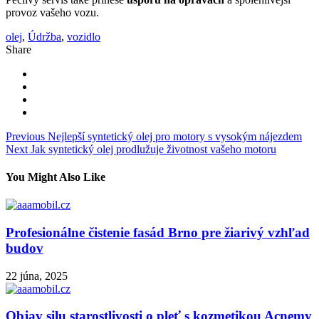
provoz vašeho vozu.
olej
,
Údržba
,
vozidlo
Share
Navigácia
Previous
Nejlepší syntetický olej pro motory s vysokým nájezdem
Next
Jak syntetický olej prodlužuje životnost vašeho motoru
v
článku
You Might Also Like
Profesionálne čistenie fasád Brno pre žiarivý vzhľad
budov
22 júna, 2025
Objav silu starostlivosti o pleť s kozmetikou Acnemy