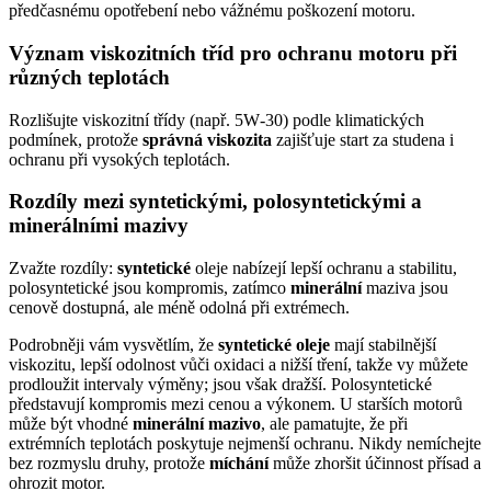
předčasnému opotřebení nebo vážnému poškození motoru.
Význam viskozitních tříd pro ochranu motoru při
různých teplotách
Rozlišujte viskozitní třídy (např. 5W‑30) podle klimatických
podmínek, protože
správná viskozita
zajišťuje start za studena i
ochranu při vysokých teplotách.
Rozdíly mezi syntetickými, polosyntetickými a
minerálními mazivy
Zvažte rozdíly:
syntetické
oleje nabízejí lepší ochranu a stabilitu,
polosyntetické jsou kompromis, zatímco
minerální
maziva jsou
cenově dostupná, ale méně odolná při extrémech.
Podrobněji vám vysvětlím, že
syntetické oleje
mají stabilnější
viskozitu, lepší odolnost vůči oxidaci a nižší tření, takže vy můžete
prodloužit intervaly výměny; jsou však dražší. Polosyntetické
představují kompromis mezi cenou a výkonem. U starších motorů
může být vhodné
minerální mazivo
, ale pamatujte, že při
extrémních teplotách poskytuje nejmenší ochranu. Nikdy nemíchejte
bez rozmyslu druhy, protože
míchání
může zhoršit účinnost přísad a
ohrozit motor.