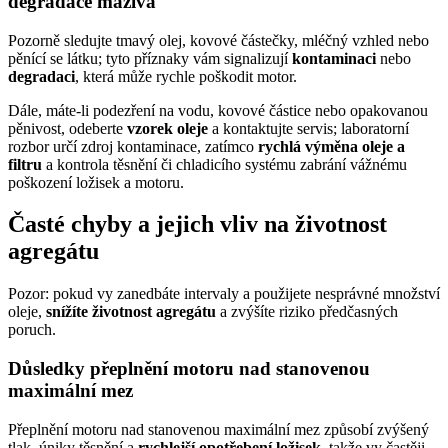
degradace maziva
Pozorně sledujte tmavý olej, kovové částečky, mléčný vzhled nebo
pěnící se látku; tyto příznaky vám signalizují
kontaminaci
nebo
degradaci
, která může rychle poškodit motor.
Dále, máte-li podezření na vodu, kovové částice nebo opakovanou
pěnivost, odeberte
vzorek oleje
a kontaktujte servis; laboratorní
rozbor určí zdroj kontaminace, zatímco
rychlá výměna oleje a
filtru
a kontrola těsnění či chladicího systému zabrání vážnému
poškození ložisek a motoru.
Časté chyby a jejich vliv na životnost
agregátu
Pozor: pokud vy zanedbáte intervaly a použijete nesprávné množství
oleje,
snížíte životnost agregátu
a zvýšíte riziko předčasných
poruch.
Důsledky přeplnění motoru nad stanovenou
maximální mez
Přeplnění motoru nad stanovenou maximální mez způsobí zvýšený
tlak, úniky těsnění a
rychlejší opotřebení ložisek
, takže vy častěji