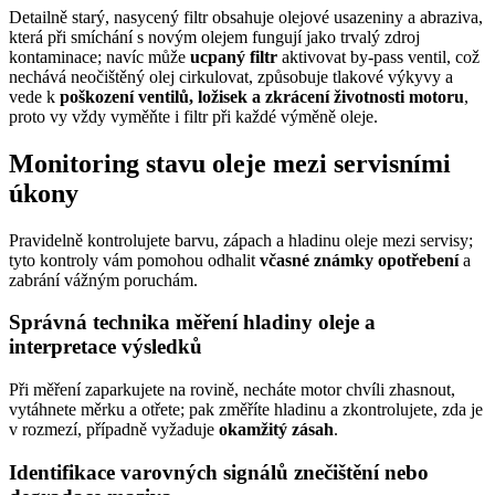
Detailně starý, nasycený filtr obsahuje olejové usazeniny a abraziva,
která při smíchání s novým olejem fungují jako trvalý zdroj
kontaminace; navíc může
ucpaný filtr
aktivovat by‑pass ventil, což
nechává neočištěný olej cirkulovat, způsobuje tlakové výkyvy a
vede k
poškození ventilů, ložisek a zkrácení životnosti motoru
,
proto vy vždy vyměňte i filtr při každé výměně oleje.
Monitoring stavu oleje mezi servisními
úkony
Pravidelně kontrolujete barvu, zápach a hladinu oleje mezi servisy;
tyto kontroly vám pomohou odhalit
včasné známky opotřebení
a
zabrání vážným poruchám.
Správná technika měření hladiny oleje a
interpretace výsledků
Při měření zaparkujete na rovině, necháte motor chvíli zhasnout,
vytáhnete měrku a otřete; pak změříte hladinu a zkontrolujete, zda je
v rozmezí, případně vyžaduje
okamžitý zásah
.
Identifikace varovných signálů znečištění nebo