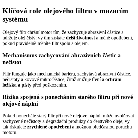
Klíčová role olejového filtru v mazacím
systému
Olejový filtr chrání motor tím, že zachycuje abrazivní částice a
udržuje olej čistý; vy tím získáte
delší životnost
a méně opotřebení,
pokud pravidelně měníte filtr spolu s olejem.
Mechanismus zachycování abrazivních částic a
nečistot
Filtr funguje jako mechanická bariéra, zachytává abrazivní částice,
nečistoty a kovové mikročástice, čímž snižuje tření a
ochrání
ložiska a písty
před poškozením.
Rizika spojená s ponecháním starého filtru při nové
olejové náplni
Pokud ponecháte starý filtr při nové olejové náplni, může uvolňovat
zachycené nečistoty a degradační produkty do čerstvého oleje; vy
tak riskujete
zrychlené opotřebení
a možnou předčasnou poruchu
motoru.