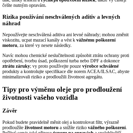
čelíte nutným opravám.
Rizika používání neschválených aditiv a levných
náhrad
Nepoužívejte neschválená aditiva ani levné náhrady; mohou změnit
viskozitu, ucpat mazací kanály a vést k
vážnému poškození
motoru
, za které vy nesete následky.
Navíc mohou chemické neslučitelnosti způsobit ztrátu ochrany proti
opotřebení, tvorbu úsad, poškození turba nebo DPF a dokonce
ztrátu záruky
; vy proto používejte pouze
výrobce schválené
produkty a kontrolujte specifikace dle norem ACEA/ILSAC, abyste
minimalizovali riziko a prodloužili životnost agregátu.
Tipy pro výměnu oleje pro prodloužení
životnosti vašeho vozidla
Závěr
Pokud budete pravidelně měnit olej a kontrolovat filtr, výrazně
prodloužíte
životnost motoru
a snížíte riziko
vážného poškození
.
Pečlivý servis také přinese
úsporu na opravách
a spolehlivější