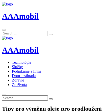
AAAmobil
Search
Search
for:
AAAmobil
Technológie
Služby
Podnikanie a firma
Dom a záhrada
Zdravie
Zo života
Search
Search
for:
Tipy pro výměnu oleje pro prodloužení