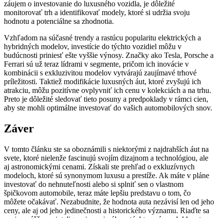
záujem o investovanie do luxusného vozidla, je dôležité
monitorovať trh a identifikovať modely, ktoré si udržia svoju
hodnotu a potenciálne sa zhodnotia.
Vzhľadom na súčasné trendy a rastúcu popularitu elektrických a
hybridných modelov, investície do týchto vozidiel môžu v
budúcnosti priniesť ešte vyššie výnosy. Značky ako Tesla, Porsche a
Ferrari sú už teraz lídrami v segmente, pričom ich inovácie v
kombinácii s exkluzivitou modelov vytvárajú zaujímavé trhové
príležitosti. Taktiež modifikácie luxusných áut, ktoré zvyšujú ich
atrakciu, môžu pozitívne ovplyvniť ich cenu v kolekciách a na trhu.
Preto je dôležité sledovať tieto posuny a predpoklady v rámci cien,
aby ste mohli optimálne investovať do vašich automobilových snov.
Záver
V tomto článku ste sa oboznámili s niektorými z najdrahších áut na
svete, ktoré nielenže fascinujú svojím dizajnom a technológiou, ale
aj astronomickými cenami. Získali ste prehľad o exkluzívnych
modeloch, ktoré sú synonymom luxusu a prestíže. Ak máte v pláne
investovať do nehnuteľnosti alebo si splniť sen o vlastnom
špičkovom automobile, teraz máte lepšiu predstavu o tom, čo
môžete očakávať. Nezabudnite, že hodnota auta nezávisí len od jeho
ceny, ale aj od jeho jedinečnosti a historického významu. Riaďte sa