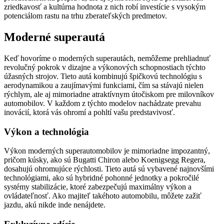
zriedkavosť a kultúrna hodnota z nich robí investície s vysokým
potenciálom rastu na trhu zberateľských predmetov.
Moderné superautá
Keď hovoríme o moderných superautách, nemôžeme prehliadnuť
revolučný pokrok v dizajne a výkonových schopnostiach týchto
úžasných strojov. Tieto autá kombinujú špičkovú technológiu s
aerodynamikou a zaujímavými funkciami, čím sa stávajú nielen
rýchlym, ale aj mimoriadne atraktívnym útočiskom pre milovníkov
automobilov. V každom z týchto modelov nachádzate prevahu
inovácií, ktorá vás ohromí a pohltí vašu predstavivosť.
Výkon a technológia
Výkon moderných superautomobilov je mimoriadne impozantný,
pričom kúsky, ako sú Bugatti Chiron alebo Koenigsegg Regera,
dosahujú ohromujúce rýchlosti. Tieto autá sú vybavené najnovšími
technológiami, ako sú hybridné pohonné jednotky a pokročilé
systémy stabilizácie, ktoré zabezpečujú maximálny výkon a
ovládateľnosť. Ako majiteľ takéhoto automobilu, môžete zažiť
jazdu, akú nikde inde nenájdete.