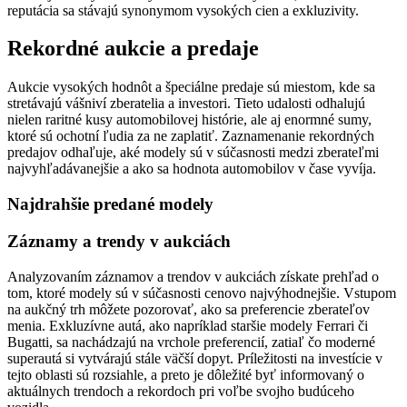
reputácia sa stávajú synonymom vysokých cien a exkluzivity.
Rekordné aukcie a predaje
Aukcie vysokých hodnôt a špeciálne predaje sú miestom, kde sa
stretávajú vášniví zberatelia a investori. Tieto udalosti odhalujú
nielen raritné kusy automobilovej histórie, ale aj enormné sumy,
ktoré sú ochotní ľudia za ne zaplatiť. Zaznamenanie rekordných
predajov odhaľuje, aké modely sú v súčasnosti medzi zberateľmi
najvyhľadávanejšie a ako sa hodnota automobilov v čase vyvíja.
Najdrahšie predané modely
Záznamy a trendy v aukciách
Analyzovaním záznamov a trendov v aukciách získate prehľad o
tom, ktoré modely sú v súčasnosti cenovo najvýhodnejšie. Vstupom
na aukčný trh môžete pozorovať, ako sa preferencie zberateľov
menia. Exkluzívne autá, ako napríklad staršie modely Ferrari či
Bugatti, sa nachádzajú na vrchole preferencií, zatiaľ čo moderné
superautá si vytvárajú stále väčší dopyt. Príležitosti na investície v
tejto oblasti sú rozsiahle, a preto je dôležité byť informovaný o
aktuálnych trendoch a rekordoch pri voľbe svojho budúceho