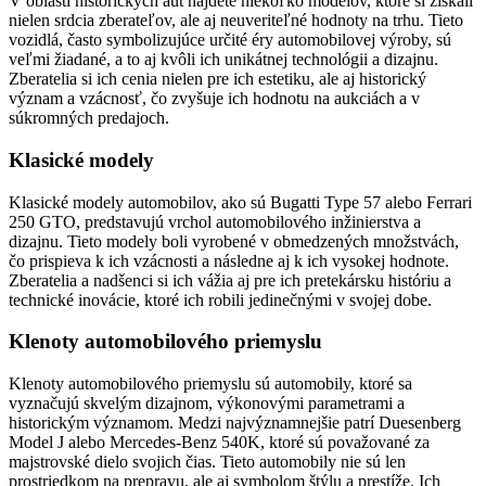
V oblasti historických áut nájdete niekoľko modelov, ktoré si získali
nielen srdcia zberateľov, ale aj neuveriteľné hodnoty na trhu. Tieto
vozidlá, často symbolizujúce určité éry automobilovej výroby, sú
veľmi žiadané, a to aj kvôli ich unikátnej technológii a dizajnu.
Zberatelia si ich cenia nielen pre ich estetiku, ale aj historický
význam a vzácnosť, čo zvyšuje ich hodnotu na aukciách a v
súkromných predajoch.
Klasické modely
Klasické modely automobilov, ako sú Bugatti Type 57 alebo Ferrari
250 GTO, predstavujú vrchol automobilového inžinierstva a
dizajnu. Tieto modely boli vyrobené v obmedzených množstvách,
čo prispieva k ich vzácnosti a následne aj k ich vysokej hodnote.
Zberatelia a nadšenci si ich vážia aj pre ich pretekársku históriu a
technické inovácie, ktoré ich robili jedinečnými v svojej dobe.
Klenoty automobilového priemyslu
Klenoty automobilového priemyslu sú automobily, ktoré sa
vyznačujú skvelým dizajnom, výkonovými parametrami a
historickým významom. Medzi najvýznamnejšie patrí Duesenberg
Model J alebo Mercedes-Benz 540K, ktoré sú považované za
majstrovské dielo svojich čias. Tieto automobily nie sú len
prostriedkom na prepravu, ale aj symbolom štýlu a prestíže. Ich