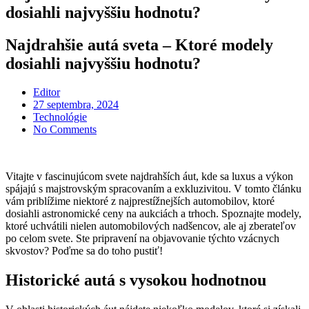
dosiahli najvyššiu hodnotu?
Najdrahšie autá sveta – Ktoré modely
dosiahli najvyššiu hodnotu?
Editor
Posted
27 septembra, 2024
on
Technológie
No Comments
Vitajte v fascinujúcom svete najdrahších áut, kde sa luxus a výkon
spájajú s majstrovským spracovaním a exkluzivitou. V tomto článku
vám priblížime niektoré z najprestížnejších automobilov, ktoré
dosiahli astronomické ceny na aukciách a trhoch. Spoznajte modely,
ktoré uchvátili nielen automobilových nadšencov, ale aj zberateľov
po celom svete. Ste pripravení na objavovanie týchto vzácnych
skvostov? Poďme sa do toho pustiť!
Historické autá s vysokou hodnotnou