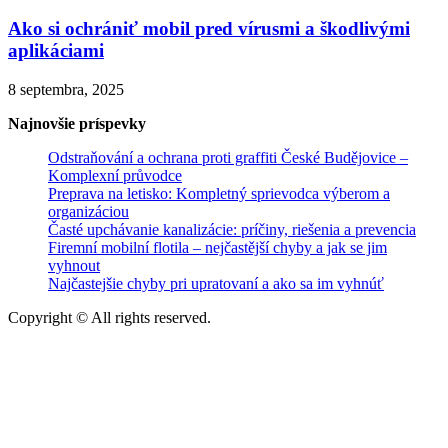
Ako si ochrániť mobil pred vírusmi a škodlivými
aplikáciami
8 septembra, 2025
Najnovšie príspevky
Odstraňování a ochrana proti graffiti České Budějovice –
Komplexní průvodce
Preprava na letisko: Kompletný sprievodca výberom a
organizáciou
Časté upchávanie kanalizácie: príčiny, riešenia a prevencia
Firemní mobilní flotila – nejčastější chyby a jak se jim
vyhnout
Najčastejšie chyby pri upratovaní a ako sa im vyhnúť
Copyright © All rights reserved.