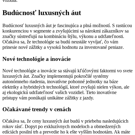
vozidla.
Budúcnosť luxusných áut
Budúcnosť luxusných áut je fascinujúca a plná možností. S rastúcou
konkurenciou v segmente a zvyšujúcimi sa nárokmi zákazníkov sa
značky sústreďujú na kombináciu štýlu, výkonu a udržateľnosti.
Očakáva sa, že technológie sa budú neustále vyvíjať, čo vám
prinesie nové zážitky a vysokú hodnotu za investované peniaze.
Nové technológie a inovácie
Nové technológie a inovácie sa stávajú kľúčovými faktormi vo svete
luxusných áut. Značky implementujú pokročilé systémy
autonómneho riadenia, inovatívne pohonné jednotky na báze
elektriky a hybridných technológií, ktoré zvyšujú nielen výkon, ale
aj ekologickú udržateľnosť vašich vozidiel. Tieto inovatívne
prístupy vám ponúkajú unikátne zážitky z jazdy.
Očakávané trendy v cenách
Očakáva sa, že ceny luxusných áut budú v priebehu nasledujúcich
rokov rásť. Dopyt po exkluzívnych modeloch a obmedzených
edíciách posilní trh a prevedie ho k ešte vyšším hodnotám. Ak máte