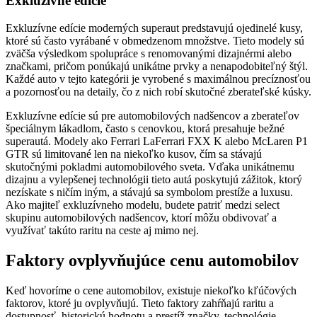
Exkluzívne edície
Exkluzívne edície moderných superaut predstavujú ojedinelé kusy,
ktoré sú často vyrábané v obmedzenom množstve. Tieto modely sú
zväčša výsledkom spolupráce s renomovanými dizajnérmi alebo
značkami, pričom ponúkajú unikátne prvky a nenapodobiteľný štýl.
Každé auto v tejto kategórii je vyrobené s maximálnou precíznosťou
a pozornosťou na detaily, čo z nich robí skutočné zberateľské kúsky.
Exkluzívne edície sú pre automobilových nadšencov a zberateľov
špeciálnym lákadlom, často s cenovkou, ktorá presahuje bežné
superautá. Modely ako Ferrari LaFerrari FXX K alebo McLaren P1
GTR sú limitované len na niekoľko kusov, čím sa stávajú
skutočnými pokladmi automobilového sveta. Vďaka unikátnemu
dizajnu a vylepšenej technológii tieto autá poskytujú zážitok, ktorý
nezískate s ničím iným, a stávajú sa symbolom prestíže a luxusu.
Ako majiteľ exkluzívneho modelu, budete patriť medzi select
skupinu automobilových nadšencov, ktorí môžu obdivovať a
využívať takúto raritu na ceste aj mimo nej.
Faktory ovplyvňujúce cenu automobilov
Keď hovoríme o cene automobilov, existuje niekoľko kľúčových
faktorov, ktoré ju ovplyvňujú. Tieto faktory zahŕňajú raritu a
dostupnosť, historickú hodnotu a prestíž značky, technológie,