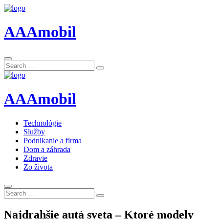
AAAmobil
Search
Search
for:
AAAmobil
Technológie
Služby
Podnikanie a firma
Dom a záhrada
Zdravie
Zo života
Search
Search
for:
Najdrahšie autá sveta – Ktoré modely