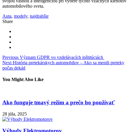
svojou vášňou a inteligenciou pri výbere týchto vzácnych klenotov
automobilového sveta.
Auta
,
modely
,
najdrahšie
Share
Navigácia
Previous
Význam GDPR vo vzdelávacích inštitúciách
Next
História pretekárskych automobilov – Ako sa menili preteky
v
počas dekád
článku
You Might Also Like
Ako funguje tmavý režim a prečo ho používať
28 júla, 2025
Výhody Elektromotorov