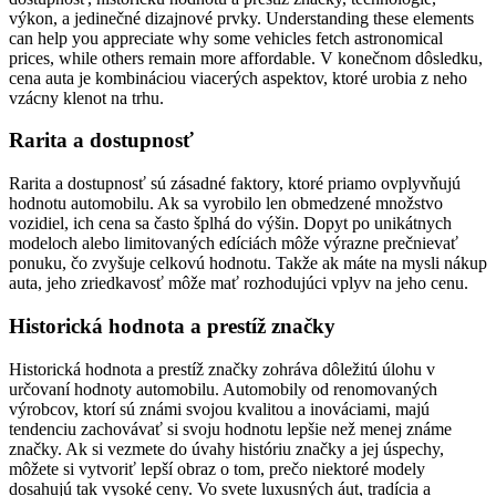
výkon, a jedinečné dizajnové prvky. Understanding these elements
can help you appreciate why some vehicles fetch astronomical
prices, while others remain more affordable. V konečnom dôsledku,
cena auta je kombináciou viacerých aspektov, ktoré urobia z neho
vzácny klenot na trhu.
Rarita a dostupnosť
Rarita a dostupnosť sú zásadné faktory, ktoré priamo ovplyvňujú
hodnotu automobilu. Ak sa vyrobilo len obmedzené množstvo
vozidiel, ich cena sa často šplhá do výšin. Dopyt po unikátnych
modeloch alebo limitovaných edíciách môže výrazne prečnievať
ponuku, čo zvyšuje celkovú hodnotu. Takže ak máte na mysli nákup
auta, jeho zriedkavosť môže mať rozhodujúci vplyv na jeho cenu.
Historická hodnota a prestíž značky
Historická hodnota a prestíž značky zohráva dôležitú úlohu v
určovaní hodnoty automobilu. Automobily od renomovaných
výrobcov, ktorí sú známi svojou kvalitou a inováciami, majú
tendenciu zachovávať si svoju hodnotu lepšie než menej známe
značky. Ak si vezmete do úvahy históriu značky a jej úspechy,
môžete si vytvoriť lepší obraz o tom, prečo niektoré modely
dosahujú tak vysoké ceny. Vo svete luxusných áut, tradícia a