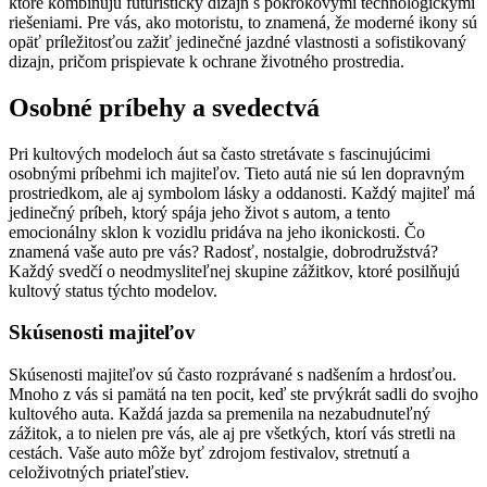
ktoré kombinujú futuristický dizajn s pokrokovými technologickými
riešeniami. Pre vás, ako motoristu, to znamená, že moderné ikony sú
opäť príležitosťou zažiť jedinečné jazdné vlastnosti a sofistikovaný
dizajn, pričom prispievate k ochrane životného prostredia.
Osobné príbehy a svedectvá
Pri kultových modeloch áut sa často stretávate s fascinujúcimi
osobnými príbehmi ich majiteľov. Tieto autá nie sú len dopravným
prostriedkom, ale aj symbolom lásky a oddanosti. Každý majiteľ má
jedinečný príbeh, ktorý spája jeho život s autom, a tento
emocionálny sklon k vozidlu pridáva na jeho ikonickosti. Čo
znamená vaše auto pre vás? Radosť, nostalgie, dobrodružstvá?
Každý svedčí o neodmysliteľnej skupine zážitkov, ktoré posilňujú
kultový status týchto modelov.
Skúsenosti majiteľov
Skúsenosti majiteľov sú často rozprávané s nadšením a hrdosťou.
Mnoho z vás si pamätá na ten pocit, keď ste prvýkrát sadli do svojho
kultového auta. Každá jazda sa premenila na nezabudnuteľný
zážitok, a to nielen pre vás, ale aj pre všetkých, ktorí vás stretli na
cestách. Vaše auto môže byť zdrojom festivalov, stretnutí a
celoživotných priateľstiev.