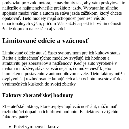
podvozku po zvuk motora, je navrhnutý tak, aby vám poskytoval to
najlepšie a najintenzívnejšie prežitie z jazdy. Vytváraním silného
spojenia medzi vám a autom sa stáva jazda zážitkom, ktorý chcete
opakovať. Tieto modely majú schopnosť preniesť vás do
emocionálnych výšin, pričom Vás každý aspekt ich výnimočnosti
ženie dopredu na cestách aj v srdci.
Limitované edície a vzácnosť
Limitované edície áut sú často synonymom pre ich kultový status.
Rarita a jedinečnosť týchto modelov zvyšujú ich hodnotu a
atraktivitu pre zberateľov a nadšencov. Keď je auto vyrobené v
malom množstve, stáva sa vzácnejším, čo môže viesť k jeho
ikonickému postaveniu v automobilovom svete. Tieto faktory môžu
ovplyvniť aj rozhodovanie kupujúcich a ich ochotu investovať do
výnimočných kúskoch do svojej zbierky.
Faktory zberateľskej hodnoty
Zberateľské faktory, ktoré ovplyvňujú vzácnosť áut, môžu mať
rozhodujúci dopad na ich trhovú hodnotu. K niektorým z týchto
faktorov patrí:
Počet vyrobených kusov