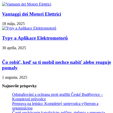
Vantaggi dei Motori Elettrici
18 mája, 2025
Typy a Aplikace Elektromotorů
30 apríla, 2025
Čo robiť, keď sa ti mobil nechce nabiť alebo reaguje
pomaly
1 augusta, 2025
Najnovšie príspevky
Odstraňování a ochrana proti graffiti České Budějovice –
Komplexní průvodce
Preprava na letisko: Kompletný sprievodca výberom a
organizáciou
Časté upchávanie kanalizácie: príčiny, riešenia a prevencia