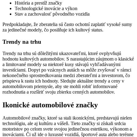
História a prestíž značky
Technologické inovácie a výkon
Stav a zachovalosť pôvodného vozidla
Predpokladajte, že zberatelia sú často ochotní zaplatiť vysoké sumy
za jedinečné modely, čo posilňuje ich kultový status.
Trendy na trhu
Trendy na trhu sú dôležitými ukazovateľmi, ktoré ovplyvňujú
hodnotu kultových automobilov. S narastajúcim záujmom o klasické
a limitované modely sa niektoré kusy stávajú vyhľadávanými
investíciami. Dopyt po vzácnych autách sa môže zvyšovať v rámci
nekonečného sprostredkovania medzi zberateľmi a investorom, čo
prispieva k rastu ich hodnoty. Sledujte aktuálne trendy a ceny v
automobilovom priemysle, aby ste mohli robiť informované
rozhodnutia a rozšíriť svoju zbierku cenných automobilov.
Ikonické automobilové značky
Automobilové značky, ktoré sa stali ikonickými, predstavujú nielen
technológiu, ale aj kultúru a vášeň. Tieto značky si získali srdcia
motoristov po celom svete svojou jedinečnou estetikou, výkonom a
inováciami. Či už ide o luxusné vozidlá, športové auta alebo terénne