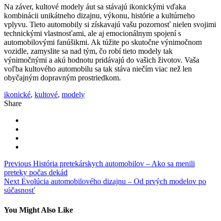
Na záver, kultové modely áut sa stávajú ikonickými vďaka
kombinácii unikátneho dizajnu, výkonu, histórie a kultúrneho
vplyvu. Tieto automobily si získavajú vašu pozornosť nielen svojimi
technickými vlastnosťami, ale aj emocionálnym spojení s
automobilovými fanúšikmi. Ak túžite po skutočne výnimočnom
vozidle, zamyslite sa nad tým, čo robí tieto modely tak
výnimočnými a akú hodnotu pridávajú do vašich životov. Vaša
voľba kultového automobilu sa tak stáva niečím viac než len
obyčajným dopravným prostriedkom.
ikonické
,
kultové
,
modely
Share
Navigácia
Previous
História pretekárskych automobilov – Ako sa menili
preteky počas dekád
v
Next
Evolúcia automobilového dizajnu – Od prvých modelov po
článku
súčasnosť
You Might Also Like