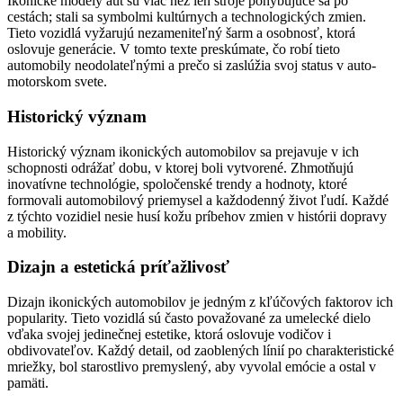
Ikonické modely áut sú viac než len stroje pohybujúce sa po
cestách; stali sa symbolmi kultúrnych a technologických zmien.
Tieto vozidlá vyžarujú nezameniteľný šarm a osobnosť, ktorá
oslovuje generácie. V tomto texte preskúmate, čo robí tieto
automobily neodolateľnými a prečo si zaslúžia svoj status v auto-
motorskom svete.
Historický význam
Historický význam ikonických automobilov sa prejavuje v ich
schopnosti odrážať dobu, v ktorej boli vytvorené. Zhmotňujú
inovatívne technológie, spoločenské trendy a hodnoty, ktoré
formovali automobilový priemysel a každodenný život ľudí. Každé
z týchto vozidiel nesie husí kožu príbehov zmien v histórii dopravy
a mobility.
Dizajn a estetická príťažlivosť
Dizajn ikonických automobilov je jedným z kľúčových faktorov ich
popularity. Tieto vozidlá sú často považované za umelecké dielo
vďaka svojej jedinečnej estetike, ktorá oslovuje vodičov i
obdivovateľov. Každý detail, od zaoblených línií po charakteristické
mriežky, bol starostlivo premyslený, aby vyvolal emócie a ostal v
pamäti.