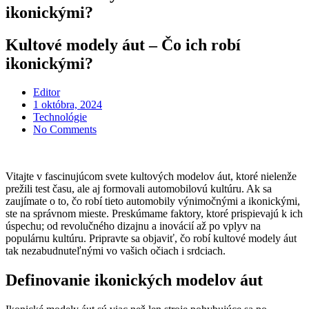
ikonickými?
Kultové modely áut – Čo ich robí
ikonickými?
Editor
Posted
1 októbra, 2024
on
Technológie
No Comments
Vitajte v fascinujúcom svete kultových modelov áut, ktoré nielenže
prežili test času, ale aj formovali automobilovú kultúru. Ak sa
zaujímate o to, čo robí tieto automobily výnimočnými a ikonickými,
ste na správnom mieste. Preskúmame faktory, ktoré prispievajú k ich
úspechu; od revolučného dizajnu a inovácií až po vplyv na
populárnu kultúru. Pripravte sa objaviť, čo robí kultové modely áut
tak nezabudnuteľnými vo vašich očiach i srdciach.
Definovanie ikonických modelov áut