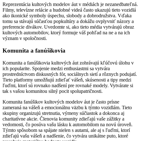
Reprezentácia kultových modelov áut v médiách je nezanedbateľná.
Filmy, televízne relácie a hudobné videá často ukazujú tieto vozidlá
ako ikonické symboly úspechu, slobody a dobrodružstva. Vďaka
tomu sa stávajú súčasťou popkultúry a dokážu ovplyvniť názory a
preferencie divákov. Uvedomte si, ako tieto média vytvárajú obraz
kultových automobilov, ktorý formuje váš pohľad na ne a na ich
význam v spoločnosti.
Komunita a fanúšikovia
Komunita a fanúšikovia kultových áut zohrávajú kľúčovú úlohu v
ich popularite. Spojenie medzi enthusiastmi sa vytvára
prostredníctvom diskusných fór, sociálnych sietí a rôznych podujatí.
Tieto platformy umožňujú zdieľať vášeň, skúsenosti a tipy medzi
ľuďmi, ktorí sú rovnako nadšení pre rovnaké modely. Vytvárate si
tak s vašou komunitou silný pocit spolupatričnosti.
Komunita fanúšikov kultových modelov áut je často prísne
zameraná na vášeň a emocionálnu väzbu k týmto vozidlám. Tieto
skupiny organizujú stretnutia, výmeny súčiastok a dokonca aj
charitatívne akcie. Členovia komunity zdieľajú vaše zážitky a
vedomosti, čo posúva vašu lásku k automobilom na novú úroveň.
Týmto spôsobom sa spájate nielen s autami, ale aj s ľuďmi, ktorí
zdieľajú vašu vášeň a nadšenie, čo vytvára unikátne puto, ktoré