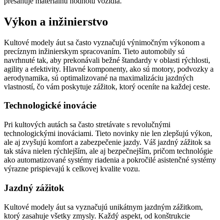
presahuje materiálnu hodnotu vozidla.
Výkon a inžinierstvo
Kultové modely áut sa často vyznačujú výnimočným výkonom a
precíznym inžinierskym spracovaním. Tieto automobily sú
navrhnuté tak, aby prekonávali bežné štandardy v oblasti rýchlosti,
agility a efektivity. Hlavné komponenty, ako sú motory, podvozky a
aerodynamika, sú optimalizované na maximalizáciu jazdných
vlastností, čo vám poskytuje zážitok, ktorý oceníte na každej ceste.
Technologické inovácie
Pri kultových autách sa často stretávate s revolučnými
technologickými inováciami. Tieto novinky nie len zlepšujú výkon,
ale aj zvyšujú komfort a zabezpečenie jazdy. Váš jazdný zážitok sa
tak stáva nielen rýchlejším, ale aj bezpečnejším, pričom technológie
ako automatizované systémy riadenia a pokročilé asistenčné systémy
výrazne prispievajú k celkovej kvalite vozu.
Jazdný zážitok
Kultové modely áut sa vyznačujú unikátnym jazdným zážitkom,
ktorý zasahuje všetky zmysly. Každý aspekt, od konštrukcie