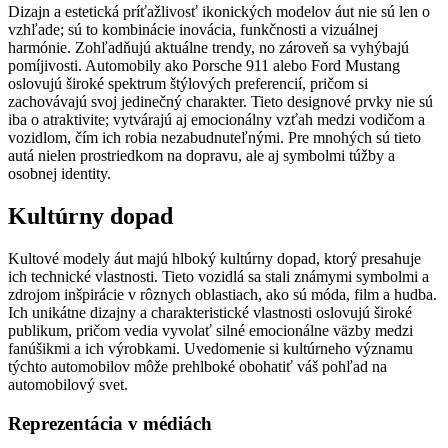
Dizajn a estetická príťažlivosť ikonických modelov áut nie sú len o
vzhľade; sú to kombinácie inovácia, funkčnosti a vizuálnej
harmónie. Zohľadňujú aktuálne trendy, no zároveň sa vyhýbajú
pomíjivosti. Automobily ako Porsche 911 alebo Ford Mustang
oslovujú široké spektrum štýlových preferencií, pričom si
zachovávajú svoj jedinečný charakter. Tieto designové prvky nie sú
iba o atraktivite; vytvárajú aj emocionálny vzťah medzi vodičom a
vozidlom, čím ich robia nezabudnuteľnými. Pre mnohých sú tieto
autá nielen prostriedkom na dopravu, ale aj symbolmi túžby a
osobnej identity.
Kultúrny dopad
Kultové modely áut majú hlboký kultúrny dopad, ktorý presahuje
ich technické vlastnosti. Tieto vozidlá sa stali známymi symbolmi a
zdrojom inšpirácie v rôznych oblastiach, ako sú móda, film a hudba.
Ich unikátne dizajny a charakteristické vlastnosti oslovujú široké
publikum, pričom vedia vyvolať silné emocionálne väzby medzi
fanúšikmi a ich výrobkami. Uvedomenie si kultúrneho významu
týchto automobilov môže prehlboké obohatiť váš pohľad na
automobilový svet.
Reprezentácia v médiách