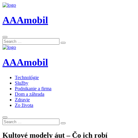
AAAmobil
Search
Search
for:
AAAmobil
Technológie
Služby
Podnikanie a firma
Dom a záhrada
Zdravie
Zo života
Search
Search
for:
Kultové modely áut – Čo ich robí