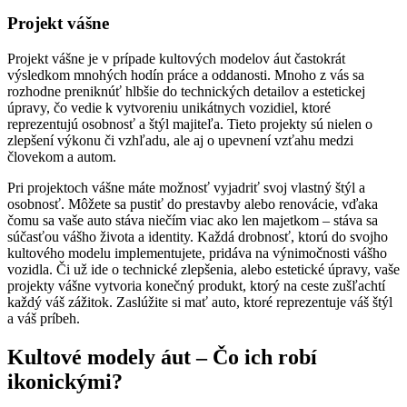
Projekt vášne
Projekt vášne je v prípade kultových modelov áut častokrát
výsledkom mnohých hodín práce a oddanosti. Mnoho z vás sa
rozhodne preniknúť hlbšie do technických detailov a estetickej
úpravy, čo vedie k vytvoreniu unikátnych vozidiel, ktoré
reprezentujú osobnosť a štýl majiteľa. Tieto projekty sú nielen o
zlepšení výkonu či vzhľadu, ale aj o upevnení vzťahu medzi
človekom a autom.
Pri projektoch vášne máte možnosť vyjadriť svoj vlastný štýl a
osobnosť. Môžete sa pustiť do prestavby alebo renovácie, vďaka
čomu sa vaše auto stáva niečím viac ako len majetkom – stáva sa
súčasťou vášho života a identity. Každá drobnosť, ktorú do svojho
kultového modelu implementujete, pridáva na výnimočnosti vášho
vozidla. Či už ide o technické zlepšenia, alebo estetické úpravy, vaše
projekty vášne vytvoria konečný produkt, ktorý na ceste zušľachtí
každý váš zážitok. Zaslúžite si mať auto, ktoré reprezentuje váš štýl
a váš príbeh.
Kultové modely áut – Čo ich robí
ikonickými?