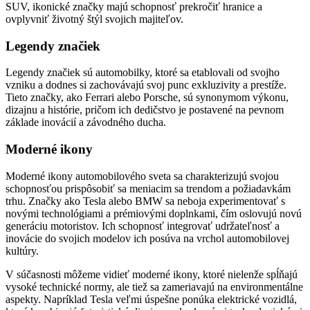
SUV, ikonické značky majú schopnosť prekročiť hranice a
ovplyvniť životný štýl svojich majiteľov.
Legendy značiek
Legendy značiek sú automobilky, ktoré sa etablovali od svojho
vzniku a dodnes si zachovávajú svoj punc exkluzivity a prestíže.
Tieto značky, ako Ferrari alebo Porsche, sú synonymom výkonu,
dizajnu a histórie, pričom ich dedičstvo je postavené na pevnom
základe inovácií a závodného ducha.
Moderné ikony
Moderné ikony automobilového sveta sa charakterizujú svojou
schopnosťou prispôsobiť sa meniacim sa trendom a požiadavkám
trhu. Značky ako Tesla alebo BMW sa neboja experimentovať s
novými technológiami a prémiovými doplnkami, čím oslovujú novú
generáciu motoristov. Ich schopnosť integrovať udržateľnosť a
inovácie do svojich modelov ich posúva na vrchol automobilovej
kultúry.
V súčasnosti môžeme vidieť moderné ikony, ktoré nielenže spĺňajú
vysoké technické normy, ale tiež sa zameriavajú na environmentálne
aspekty. Napríklad Tesla veľmi úspešne ponúka elektrické vozidlá,