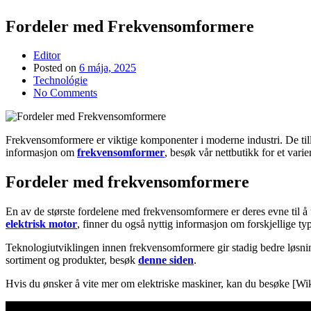
Fordeler med Frekvensomformere
Editor
Posted on
6 mája, 2025
Technológie
No Comments
Frekvensomformere er viktige komponenter i moderne industri. De tillate
informasjon om
frekvensomformer
, besøk vår nettbutikk for et varie
Fordeler med frekvensomformere
En av de største fordelene med frekvensomformere er deres evne til å ti
elektrisk motor
, finner du også nyttig informasjon om forskjellige t
Teknologiutviklingen innen frekvensomformere gir stadig bedre løsnin
sortiment og produkter, besøk
denne siden
.
Hvis du ønsker å vite mer om elektriske maskiner, kan du besøke [Wik