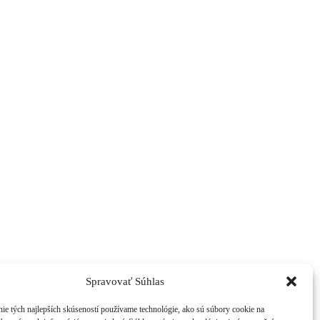
Spravovať Súhlas
ie tých najlepších skúseností používame technológie, ako sú súbory cookie na