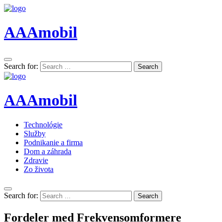
AAAmobil
Search for:
Search
AAAmobil
Technológie
Služby
Podnikanie a firma
Dom a záhrada
Zdravie
Zo života
Search for:
Search
Fordeler med Frekvensomformere