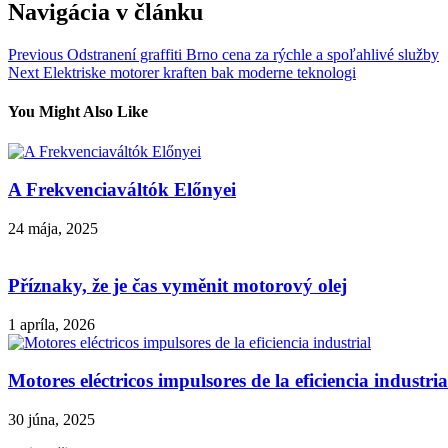
Navigácia v článku
Previous
Odstranení graffiti Brno cena za rýchle a spoľahlivé služby
Next
Elektriske motorer kraften bak moderne teknologi
You Might Also Like
A Frekvenciaváltók Előnyei
24 mája, 2025
Příznaky, že je čas vyměnit motorový olej
1 apríla, 2026
Motores eléctricos impulsores de la eficiencia industria
30 júna, 2025