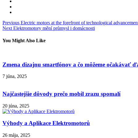
Navigácia
Previous
Electric motors at the forefront of technological advancemen
Next
Elektromotory mění průmysl i domácnosti
v
článku
You Might Also Like
Zmena dizajnu smartfónov a čo môžeme očakávať ďa
7 júna, 2025
Najčastejšie dôvody prečo mobil zrazu spomalí
20 júna, 2025
Výhody a Aplikace Elektromotorů
26 mája, 2025