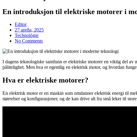
En introduksjon til elektriske motorer i m
Editor
Posted
27 apríla, 2025
on
Technológie
No Comments
I dagens teknologiske samfunn er elektriske motorer en viktig del av man
pålitelighet. Men hva er egentlig en elektrisk motor, og hvordan fung
Hva er elektriske motorer?
En elektrisk motor er en maskin som omdanner elektrisk energi til meka
størrelser og konfigurasjoner, og de kan drive alt fra små leker til sto