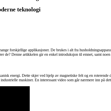
oderne teknologi
ge forskjellige applikasjoner. De brukes i alt fra husholdningsapparater 
erer de? Denne artikkelen gir en enkel introduksjon til emnet, samt noen
nisk energi. Dette skjer ved hjelp av magnetiske felt og en roterende del
re industrielle maskiner. En interessant video som går nærmere inn på det