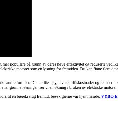
adig mer populære på grunn av deres høye effektivitet og reduserte ved
 elektriske motorer som en løsning for fremtiden. Du kan finne flere de
 rekke andre fordeler. De har lite støy, lavere driftskostnader og redusert
tter grønne løsninger, ser vi en økning i bruken av elektriske motorer p
dra til en bærekraftig fremtid, besøk gjerne vår hjemmeside:
VYBO Ele