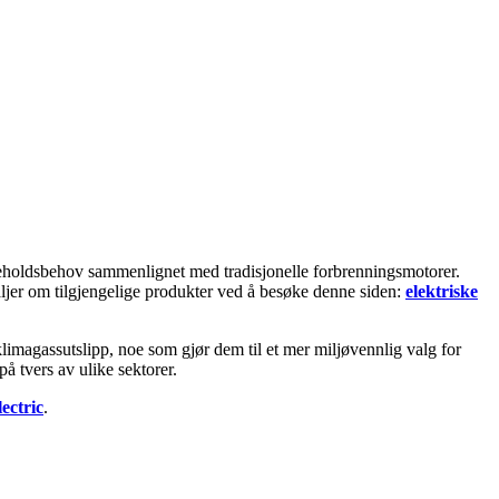
likeholdsbehov sammenlignet med tradisjonelle forbrenningsmotorer.
taljer om tilgjengelige produkter ved å besøke denne siden:
elektriske
e klimagassutslipp, noe som gjør dem til et mer miljøvennlig valg for
å tvers av ulike sektorer.
ctric
.