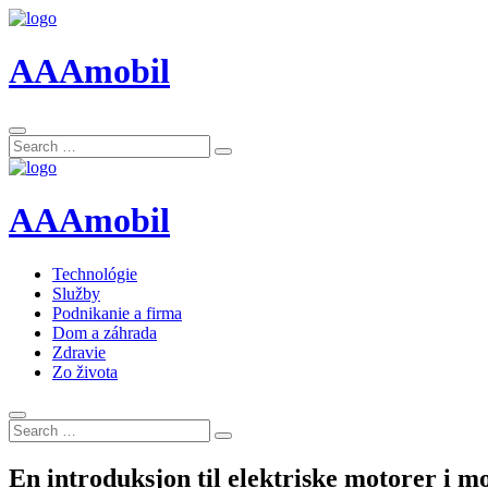
AAAmobil
Search
Search
for:
AAAmobil
Technológie
Služby
Podnikanie a firma
Dom a záhrada
Zdravie
Zo života
Search
Search
for:
En introduksjon til elektriske motorer i m