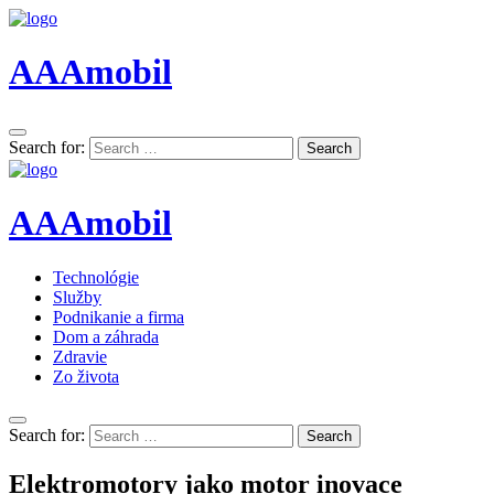
AAAmobil
Search for:
Search
AAAmobil
Technológie
Služby
Podnikanie a firma
Dom a záhrada
Zdravie
Zo života
Search for:
Search
Elektromotory jako motor inovace