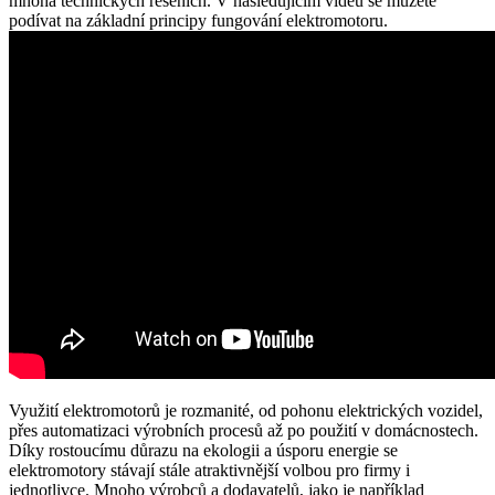
mnoha technických řešeních. V následujícím videu se můžete
podívat na základní principy fungování elektromotoru.
Využití elektromotorů je rozmanité, od pohonu elektrických vozidel,
přes automatizaci výrobních procesů až po použití v domácnostech.
Díky rostoucímu důrazu na ekologii a úsporu energie se
elektromotory stávají stále atraktivnější volbou pro firmy i
jednotlivce. Mnoho výrobců a dodavatelů, jako je například