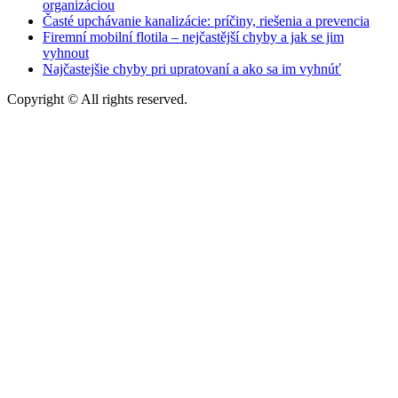
organizáciou
Časté upchávanie kanalizácie: príčiny, riešenia a prevencia
Firemní mobilní flotila – nejčastější chyby a jak se jim
vyhnout
Najčastejšie chyby pri upratovaní a ako sa im vyhnúť
Copyright © All rights reserved.