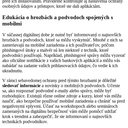
pred ich inštalovaním. Pravidelne kontrolujte aj nastavenia ochrany
osobných údajov a prístupov, ktoré ste dali aplikáciám.
Edukácia o hrozbách a podvodoch spojených s
mobilmi
V súčasnej digitálnej dobe je nutné byť informovaný o najnovších
hrozbách a podvodoch, ktoré sa môžu vyskytnúť. Mnohé z nich sa
zameriavajú na mobilné zariadenia a ich používateľov, pričom
phishingové útoky a malvér sú len niektoré z techník, ktoré
podvodníci používajú. Napríklad, phishingové správy môžu vyzerať
ako oficiálne notifikácie z vašich bankových aplikácií a môžu vás
nabádať na zadanie vašich prihlasovacích údajov, čo vedie k ich
ukradnutiu.
V rámci sebavedomej ochrany pred týmito hrozbami je dôležité
sledovať informácie
a novinky o mobilných podvodoch. Učenie
sa, ako rozpoznať podvodné e-maily alebo správy, môže byť
rozhodujúce. Existujú rôzne online zdroje a kurzy, ktoré vás môžu
naučiť, ako bezpečne používať mobilné zariadenia a chrániť sa pred
negatívnymi vplyvmi. Účasť na workshopoch alebo seminároch
zameraných na digitálnu bezpečnosť vám môže pomôcť udržať
krok s trendmi a zabezpečiť, že ste informovaní o najnovších
technikách podvodníkov.