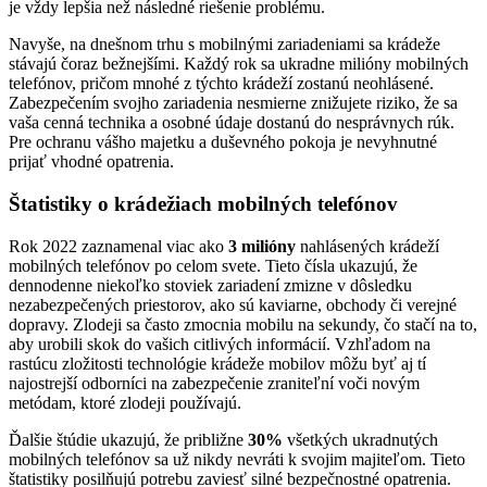
je vždy lepšia než následné riešenie problému.
Navyše, na dnešnom trhu s mobilnými zariadeniami sa krádeže
stávajú čoraz bežnejšími. Každý rok sa ukradne milióny mobilných
telefónov, pričom mnohé z týchto krádeží zostanú neohlásené.
Zabezpečením svojho zariadenia nesmierne znižujete riziko, že sa
vaša cenná technika a osobné údaje dostanú do nesprávnych rúk.
Pre ochranu vášho majetku a duševného pokoja je nevyhnutné
prijať vhodné opatrenia.
Štatistiky o krádežiach mobilných telefónov
Rok 2022 zaznamenal viac ako
3 milióny
nahlásených krádeží
mobilných telefónov po celom svete. Tieto čísla ukazujú, že
dennodenne niekoľko stoviek zariadení zmizne v dôsledku
nezabezpečených priestorov, ako sú kaviarne, obchody či verejné
dopravy. Zlodeji sa často zmocnia mobilu na sekundy, čo stačí na to,
aby urobili skok do vašich citlivých informácií. Vzhľadom na
rastúcu zložitosti technológie krádeže mobilov môžu byť aj tí
najostrejší odborníci na zabezpečenie zraniteľní voči novým
metódam, ktoré zlodeji používajú.
Ďalšie štúdie ukazujú, že približne
30%
všetkých ukradnutých
mobilných telefónov sa už nikdy nevráti k svojim majiteľom. Tieto
štatistiky posilňujú potrebu zaviesť silné bezpečnostné opatrenia.