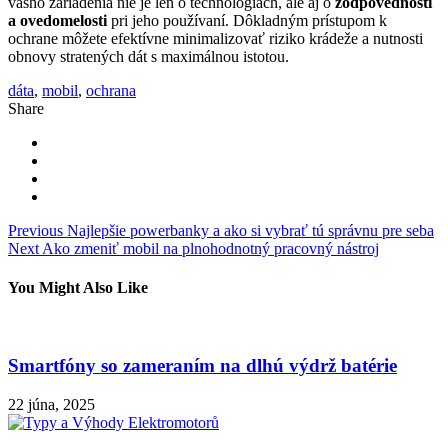
vášho zariadenia nie je len o technológiách, ale aj o
zodpovednosti
a ovedomelosti
pri jeho používaní. Dôkladným prístupom k
ochrane môžete efektívne minimalizovať riziko krádeže a nutnosti
obnovy stratených dát s maximálnou istotou.
dáta
,
mobil
,
ochrana
Share
Navigácia
Previous
Najlepšie powerbanky a ako si vybrať tú správnu pre seba
Next
Ako zmeniť mobil na plnohodnotný pracovný nástroj
v
článku
You Might Also Like
Smartfóny so zameraním na dlhú výdrž batérie
22 júna, 2025