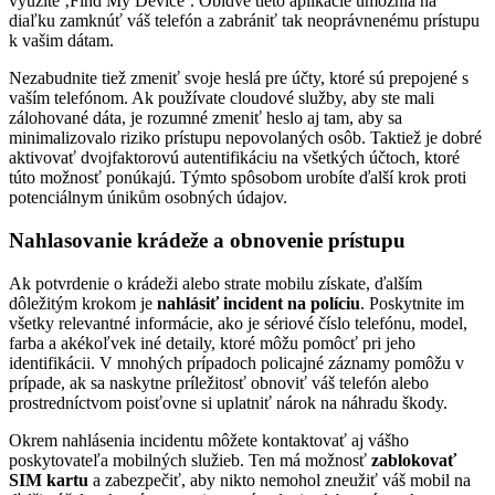
využite ‚Find My Device‘. Obidve tieto aplikácie umožnia na
diaľku zamknúť váš telefón a zabrániť tak neoprávnenému prístupu
k vašim dátam.
Nezabudnite tiež zmeniť svoje heslá pre účty, ktoré sú prepojené s
vaším telefónom. Ak používate cloudové služby, aby ste mali
zálohované dáta, je rozumné zmeniť heslo aj tam, aby sa
minimalizovalo riziko prístupu nepovolaných osôb. Taktiež je dobré
aktivovať dvojfaktorovú autentifikáciu na všetkých účtoch, ktoré
túto možnosť ponúkajú. Týmto spôsobom urobíte ďalší krok proti
potenciálnym únikům osobných údajov.
Nahlasovanie krádeže a obnovenie prístupu
Ak potvrdenie o krádeži alebo strate mobilu získate, ďalším
dôležitým krokom je
nahlásiť incident na políciu
. Poskytnite im
všetky relevantné informácie, ako je sériové číslo telefónu, model,
farba a akékoľvek iné detaily, ktoré môžu pomôcť pri jeho
identifikácii. V mnohých prípadoch policajné záznamy pomôžu v
prípade, ak sa naskytne príležitosť obnoviť váš telefón alebo
prostredníctvom poisťovne si uplatniť nárok na náhradu škody.
Okrem nahlásenia incidentu môžete kontaktovať aj vášho
poskytovateľa mobilných služieb. Ten má možnosť
zablokovať
SIM kartu
a zabezpečiť, aby nikto nemohol zneužiť váš mobil na