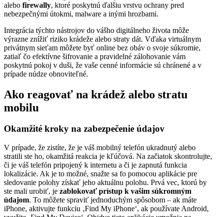
alebo
firewally
, ktoré poskytnú ďalšiu vrstvu ochrany pred
nebezpečnými útokmi, malware a inými hrozbami.
Integrácia týchto nástrojov do vášho digitálneho života môže
výrazne znížiť riziko krádeže alebo straty dát. Vďaka virtuálnym
privátnym sieťam môžete byť online bez obáv o svoje súkromie,
zatiaľ čo efektívne šifrovanie a pravidelné zálohovanie vám
poskytnú pokoj v duši, že vaše cenné informácie sú chránené a v
prípade núdze obnoviteľné.
Ako reagovať na krádež alebo stratu
mobilu
Okamžité kroky na zabezpečenie údajov
V prípade, že zistíte, že je váš mobilný telefón ukradnutý alebo
stratili ste ho, okamžitá reakcia je kľúčová. Na začiatok skontrolujte,
či je váš telefón pripojený k internetu a či je zapnutá funkcia
lokalizácie. Ak je to možné, snažte sa fo pomocou aplikácie pre
sledovanie polohy získať jeho aktuálnu polohu. Prvá vec, ktorú by
ste mali urobiť, je
zablokovať prístup k vašim súkromným
údajom
. To môžete spraviť jednoduchým spôsobom – ak máte
iPhone, aktivujte funkciu ‚Find My iPhone‘, ak používate Android,