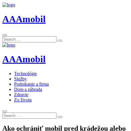
AAAmobil
Search
Search
for:
AAAmobil
Technológie
Služby
Podnikanie a firma
Dom a záhrada
Zdravie
Zo života
Search
Search
for:
Ako ochrániť mobil pred krádežou alebo