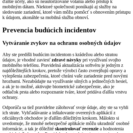
ďalšie účely, ako sú neautorizované volania alebo prístup k
mobilným dátam. Niektoré společnosti ponúkajú aj služby na
sledovanie zariadení, ktoré vám môžu pomôcť s obnovením prístupu
k údajom, akonáhle sa mobilná služba obnoví.
Prevencia budúcich incidentov
Vytváranie zvykov na ochranu osobných údajov
Aby ste predišli budúcim incidentom s krádežou alebo stratou
údajov, je vhodné zaviesť
zdravé návyky
pri využívaní svojho
mobilného telefónu. Pravidelná aktualizácia softvéru je jedným z
najdôležitejších krokov, pretože výrobci často zverejňujú opravy a
vylepšenia zabezpečenia, ktoré chráni vaše zariadenie pred novými
hrozbami. Nezabúdajte na využívanie silných a jedinečných hesiel,
a ak je to možné, aktivujte biometrické zabezpečenie, ako je
odtlačok prsta alebo rozpoznanie tváre, ktoré pridáva ďalšiu vrstvu
ochrany.
Odporúča sa tiež pravidelne zálohovať svoje údaje, aby ste sa vyhli
ich strate. Vyhľadávanie a inštalovanie overených aplikácií z
oficiálnych obchodov je ďalším dôležitým krokom. Málokto si
uvedomuje, že mnohé nebezpečné aplikácie môžu ukradnúť osobné
informácie, a tak je dôležité
skontrolovať recenzie
a hodnotenia