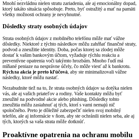
Mnohí nezvládnu nielen stratu zariadenia, ale aj emocionálny dopad,
ktorý takáto situácia spôsobuje. Preto, byť ostražitý a mať na pamäti
všetky možnosti ochrany je nevyhnutné.
Dôsledky straty osobných údajov
Strata osobných údajov z mobilného telefónu môže mať vážne
dôsledky. Niektoré z týchto následkov môžu zahŕňať finančné straty,
podvod a zneužitie identity. Doba, počas ktorej sa zlodej môže
dostať k vašim bankovým účtom, vyžaduje rýchlu reakciu a
preventívne opatrenia voči takýmto hrozbám. Mnoho ľudí má
míňané peniaze na nesprávne účely, čo môže viesť až k bankrotu.
Rýchла akcia je preto kľúčová
, aby ste minimalizovali vážne
následky, ktoré môžu nastať.
Nezabudnite tiež na to, že strata osobných údajov sa dotýka nielen
vás, ale aj vašich priateľov a rodiny. Vaše kontakty môžu byť
zneužité na podvodné akcie alebo phishing. Dôsledky tohto
zneužitia môžu zasiahnuť aj tých, ktorí s vami nemajú nič
spoločného. Preto je dôležité zabezpečiť nielen svoj mobilný
telefón, ale aj informácie v ňom, aby ste ochránili nielen seba, ale aj
tých, ktorých sa vaša strata môže dotknúť.
Proaktívne opatrenia na ochranu mobilu