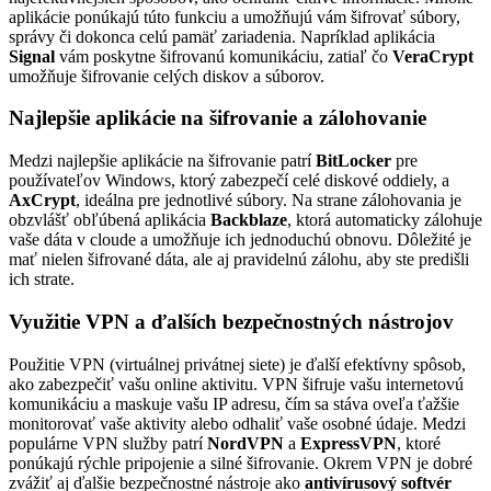
aplikácie ponúkajú túto funkciu a umožňujú vám šifrovať súbory,
správy či dokonca celú pamäť zariadenia. Napríklad aplikácia
Signal
vám poskytne šifrovanú komunikáciu, zatiaľ čo
VeraCrypt
umožňuje šifrovanie celých diskov a súborov.
Najlepšie aplikácie na šifrovanie a zálohovanie
Medzi najlepšie aplikácie na šifrovanie patrí
BitLocker
pre
používateľov Windows, ktorý zabezpečí celé diskové oddiely, a
AxCrypt
, ideálna pre jednotlivé súbory. Na strane zálohovania je
obzvlášť obľúbená aplikácia
Backblaze
, ktorá automaticky zálohuje
vaše dáta v cloude a umožňuje ich jednoduchú obnovu. Dôležité je
mať nielen šifrované dáta, ale aj pravidelnú zálohu, aby ste predišli
ich strate.
Využitie VPN a ďalších bezpečnostných nástrojov
Použitie VPN (virtuálnej privátnej siete) je ďalší efektívny spôsob,
ako zabezpečiť vašu online aktivitu. VPN šifruje vašu internetovú
komunikáciu a maskuje vašu IP adresu, čím sa stáva oveľa ťažšie
monitorovať vaše aktivity alebo odhaliť vaše osobné údaje. Medzi
populárne VPN služby patrí
NordVPN
a
ExpressVPN
, ktoré
ponúkajú rýchle pripojenie a silné šifrovanie. Okrem VPN je dobré
zvážiť aj ďalšie bezpečnostné nástroje ako
antivírusový softvér