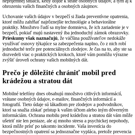
nepríjemnej situácii, kedy dôjde k strate osobných údajov, a tým aj k
ohrozeniu vašich finančných a osobných záujmov.
Uchovanie vašich údajov v bezpečí si žiada preventívne opatrenia,
ktoré môžu zahŕňať najrôznejšie technológie a behaviorálne
praktiky. Množstvo ľudí sa mylne domnieva, že ich zariadenie je v
bezpečí, pokiaľ majú nastavený iba jednoduchý zámok obrazovky.
Prieskumy však naznačujú
, že väčšina používateľov nedokáže
využívať osnovy týkajúce sa zabezpečenia naplno, čo z nich robí
jednoduché terče pre potenciálnych zlodejov. Je čas na to, aby ste sa
dozvedeli viac o praktických krokoch, ktoré vám pomôžu výrazne
zvýšiť úroveň ochrany vašich mobilných dát.
Prečo je dôležité chrániť mobil pred
krádežou a stratou dát
Mobilné telefóny dnes obsahujú množstvo citlivých informácií,
vrátane osobných údajov, e-mailov, finančných informácií a
fotografií. Tieto údaje sú lákadlom pre zlodejov a podvodníkov,
ktorí sa snažia získať prístup k vašim účtom alebo iným dôverným
informáciám. Ochrana mobilu pred krádežou a stratou dát vám môže
ušetriť nie len peniaze, ale aj mnoho stresu a psychickej nepohody,
ktorá môže prísť po takomto incidente. Vaša investícia do
bezpečnostných opatrení sa jednoznačne vypláca, pretože prevencia