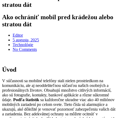
stratou dát
Ako ochrániť mobil pred krádežou alebo
stratou dát
Editor
Posted
5 augusta, 2025
on
Technológie
No Comments
Úvod
V súčasnosti sa mobilné telefóny stali nielen prostriedkom na
komunikáciu, ale aj neoddeliteľnou súčasťou našich osobných a
profesionálnych životov. Obsahujú množstvo citlivých informácií,
ako sú fotografie, kontakty, bankové aplikácie a rôzne súkromné
údaje.
Podľa štatistík
sa každoročne ukradne viac ako 40 miliónov
mobilných zariadení po celom svete. Tieto čísla sú alarmujúce a
ukazujú, aké dôležité je venovať pozornosť zabezpečeniu vašich dát
a zariadenia. Bez adekvátnej ochrany sa môžete ocitnúť v