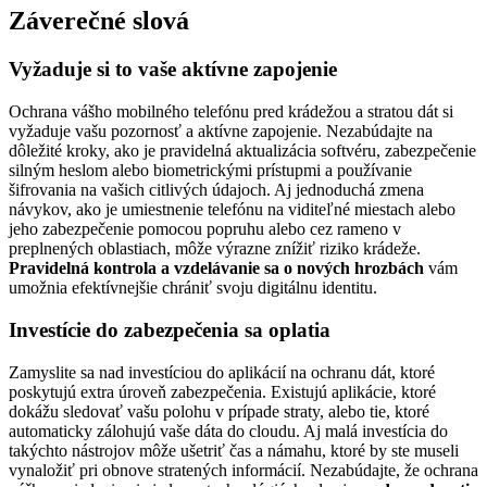
Záverečné slová
Vyžaduje si to vaše aktívne zapojenie
Ochrana vášho mobilného telefónu pred krádežou a stratou dát si
vyžaduje vašu pozornosť a aktívne zapojenie. Nezabúdajte na
dôležité kroky, ako je pravidelná aktualizácia softvéru, zabezpečenie
silným heslom alebo biometrickými prístupmi a používanie
šifrovania na vašich citlivých údajoch. Aj jednoduchá zmena
návykov, ako je umiestnenie telefónu na viditeľné miestach alebo
jeho zabezpečenie pomocou popruhu alebo cez rameno v
preplnených oblastiach, môže výrazne znížiť riziko krádeže.
Pravidelná kontrola a vzdelávanie sa o nových hrozbách
vám
umožnia efektívnejšie chrániť svoju digitálnu identitu.
Investície do zabezpečenia sa oplatia
Zamyslite sa nad investíciou do aplikácií na ochranu dát, ktoré
poskytujú extra úroveň zabezpečenia. Existujú aplikácie, ktoré
dokážu sledovať vašu polohu v prípade straty, alebo tie, ktoré
automaticky zálohujú vaše dáta do cloudu. Aj malá investícia do
takýchto nástrojov môže ušetriť čas a námahu, ktoré by ste museli
vynaložiť pri obnove stratených informácií. Nezabúdajte, že ochrana