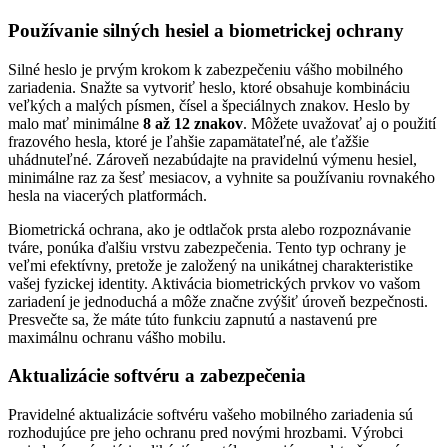
Používanie silných hesiel a biometrickej ochrany
Silné heslo je prvým krokom k zabezpečeniu vášho mobilného
zariadenia. Snažte sa vytvoriť heslo, ktoré obsahuje kombináciu
veľkých a malých písmen, čísel a špeciálnych znakov. Heslo by
malo mať minimálne
8 až 12 znakov
. Môžete uvažovať aj o použití
frazového hesla, ktoré je ľahšie zapamätateľné, ale ťažšie
uhádnuteľné. Zároveň nezabúdajte na pravidelnú výmenu hesiel,
minimálne raz za šesť mesiacov, a vyhnite sa používaniu rovnakého
hesla na viacerých platformách.
Biometrická ochrana, ako je odtlačok prsta alebo rozpoznávanie
tváre, ponúka ďalšiu vrstvu zabezpečenia. Tento typ ochrany je
veľmi efektívny, pretože je založený na unikátnej charakteristike
vašej fyzickej identity. Aktivácia biometrických prvkov vo vašom
zariadení je jednoduchá a môže značne zvýšiť úroveň bezpečnosti.
Presvečte sa, že máte túto funkciu zapnutú a nastavenú pre
maximálnu ochranu vášho mobilu.
Aktualizácie softvéru a zabezpečenia
Pravidelné aktualizácie softvéru vašeho mobilného zariadenia sú
rozhodujúce pre jeho ochranu pred novými hrozbami. Výrobci