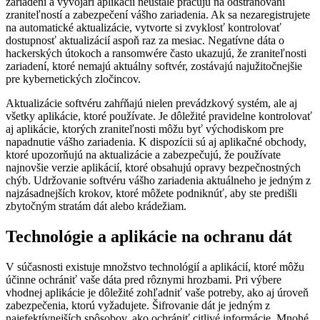
zariadení a vývojári aplikácií neustále pracujú na odstraňovaní
zraniteľností a zabezpečení vášho zariadenia. Ak sa nezaregistrujete
na automatické aktualizácie, vytvorte si zvyklosť kontrolovať
dostupnosť aktualizácií aspoň raz za mesiac. Negatívne dáta o
hackerských útokoch a ransomwére často ukazujú, že zraniteľnosti
zariadení, ktoré nemajú aktuálny softvér, zostávajú najužitočnejšie
pre kybernetických zločincov.
Aktualizácie softvéru zahŕňajú nielen prevádzkový systém, ale aj
všetky aplikácie, ktoré používate. Je dôležité pravidelne kontrolovať
aj aplikácie, ktorých zraniteľnosti môžu byť východiskom pre
napadnutie vášho zariadenia. K dispozícii sú aj aplikačné obchody,
ktoré upozorňujú na aktualizácie a zabezpečujú, že používate
najnovšie verzie aplikácií, ktoré obsahujú opravy bezpečnostných
chýb. Udržovanie softvéru vášho zariadenia aktuálneho je jedným z
najzásadnejších krokov, ktoré môžete podniknúť, aby ste predišli
zbytočným stratám dát alebo krádežiam.
Technológie a aplikácie na ochranu dát
V súčasnosti existuje množstvo technológií a aplikácií, ktoré môžu
účinne ochrániť vaše dáta pred rôznymi hrozbami. Pri výbere
vhodnej aplikácie je dôležité zohľadniť vaše potreby, ako aj úroveň
zabezpečenia, ktorú vyžadujete. Šifrovanie dát je jedným z
najefektívnejších spôsobov, ako ochrániť citlivé informácie. Mnohé