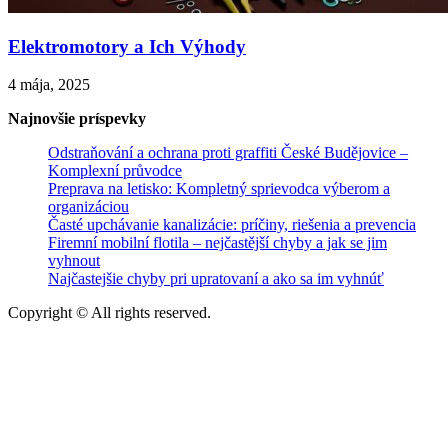
Elektromotory a Ich Výhody
4 mája, 2025
Najnovšie príspevky
Odstraňování a ochrana proti graffiti České Budějovice –
Komplexní průvodce
Preprava na letisko: Kompletný sprievodca výberom a
organizáciou
Časté upchávanie kanalizácie: príčiny, riešenia a prevencia
Firemní mobilní flotila – nejčastější chyby a jak se jim
vyhnout
Najčastejšie chyby pri upratovaní a ako sa im vyhnúť
Copyright © All rights reserved.