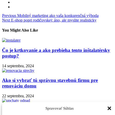
Navigácia
Previous
Mobilný marketing ako vaša konkurenčná výhoda
Next
E-shop popri rodičovskej: áno, ale myslite realisticky
v
článku
You Might Also Like
Čo je krtkovanie a ako prebieha tento inštalatérsky
postup?
14 septembra, 2024
Ako si vybrať tú správnu stavebnú firmu pre
renováciu domu
22 septembra, 2024
Spravovať Súhlas
Krtkovanie ako efektívne riešenie pre upchaté