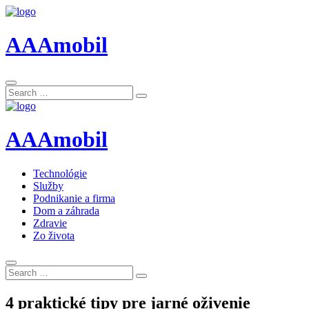
AAAmobil
Search
Search
for:
AAAmobil
Technológie
Služby
Podnikanie a firma
Dom a záhrada
Zdravie
Zo života
Search
Search
for:
4 praktické tipy pre jarné oživenie