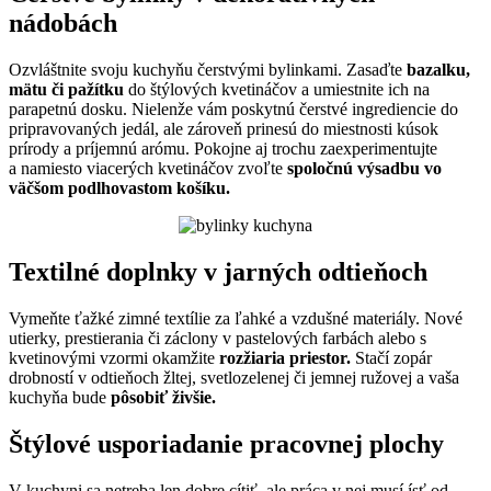
nádobách
Ozvláštnite svoju kuchyňu čerstvými bylinkami. Zasaďte
bazalku,
mätu či pažítku
do štýlových kvetináčov a umiestnite ich na
parapetnú dosku. Nielenže vám poskytnú čerstvé ingrediencie do
pripravovaných jedál, ale zároveň prinesú do miestnosti kúsok
prírody a príjemnú arómu. Pokojne aj trochu zaexperimentujte
a namiesto viacerých kvetináčov zvoľte
spoločnú výsadbu vo
väčšom podlhovastom košíku.
Textilné doplnky v jarných odtieňoch
Vymeňte ťažké zimné textílie za ľahké a vzdušné materiály. Nové
utierky, prestierania či záclony v pastelových farbách alebo s
kvetinovými vzormi okamžite
rozžiaria priestor.
Stačí zopár
drobností v odtieňoch žltej, svetlozelenej či jemnej ružovej a vaša
kuchyňa bude
pôsobiť živšie.
Štýlové usporiadanie pracovnej plochy
V kuchyni sa netreba len dobre cítiť, ale práca v nej musí ísť od