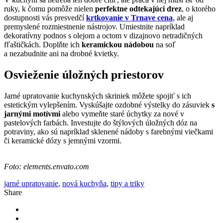
ruky, k čomu pomôže nielen
perfektne odtekajúci drez
, o ktorého
dostupnosti vás presvedčí
krtkovanie v Trnave cena
, ale aj
premyslené rozmiestnenie nástrojov. Umiestnite napríklad
dekoratívny podnos s olejom a octom v dizajnovo netradičných
fľaštičkách. Doplňte ich
keramickou nádobou
na soľ
a nezabudnite ani na drobné kvietky.
Osvieženie úložných priestorov
Jarné upratovanie kuchynských skriniek môžete spojiť s ich
estetickým vylepšením. Vyskúšajte ozdobné výstelky do zásuviek
s
jarnými motívmi
alebo vymeňte staré úchytky za nové v
pastelových farbách. Investujte do štýlových úložných dóz na
potraviny, ako sú napríklad sklenené nádoby s farebnými viečkami
či keramické dózy s jemnými vzormi.
Foto: elements.envato.com
jarné upratovanie
,
nová kuchyňa
,
tipy a triky
Share