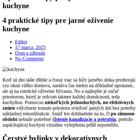
kuchyne
4 praktické tipy pre jarné oživenie
kuchyne
Editor
Posted
17 marca, 2025
on
Dom a záhrada
No Comments
Keď sú dni stále dlhšie a čoraz viac sa lúče jarného slnka predierajú
cez okná vášho domova, nastáva čas nielen na dôkladné upratanie,
ale aj na estetické oživenie bývania. No a najlepšie je začať
priestorom, ktorý je srdcom takmer každej domácnosti, teda
kuchyňou. Pomocou
niekoľkých jednoduchých, no efektívnych
zmien
vdýchnete tomuto priestoru sviežosť jarných dní bez potreby
nákladnej rekonštrukcie. Snáď len dohliadnite na to, či
po zimnom
období
nebude potrebné
čistenie kanalizácie a potrubia
, pretože
zapáchajúcej kuchyni vizuálne vylepšenia príliš nepomôžu.
Čerstvé bylinky v dekoratívnych