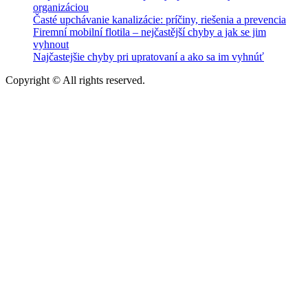
organizáciou
Časté upchávanie kanalizácie: príčiny, riešenia a prevencia
Firemní mobilní flotila – nejčastější chyby a jak se jim
vyhnout
Najčastejšie chyby pri upratovaní a ako sa im vyhnúť
Copyright © All rights reserved.