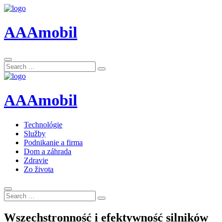
AAAmobil
Search
Search
for:
AAAmobil
Technológie
Služby
Podnikanie a firma
Dom a záhrada
Zdravie
Zo života
Search
Search
for:
Wszechstronność i efektywność silników