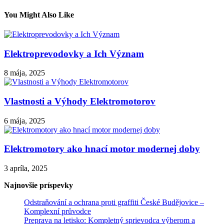
článku
You Might Also Like
Elektroprevodovky a Ich Význam
8 mája, 2025
Vlastnosti a Výhody Elektromotorov
6 mája, 2025
Elektromotory ako hnací motor modernej doby
3 apríla, 2025
Najnovšie príspevky
Odstraňování a ochrana proti graffiti České Budějovice –
Komplexní průvodce
Preprava na letisko: Kompletný sprievodca výberom a