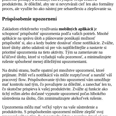
produktivitu. Je dôležité, aby ste si nevytvárali cieľ len ako formálny
proces, ale využite ho ako nástroj pre sebareflexiu a zlepšovanie sa.
Prispôsobenie upozornení
Zakladom efektívneho využívania
mobilných aplikácií
je
schopnosť prispôsobiť upozornenia podľa vašich potrieb. Mnohé
aplikácie na správu úloh a plánovanie ponúkajú možnosť
prispôsobiť si, ako a kedy budete dostávať rôzne notifikácie. Zvážte,
ktoré úlohy alebo udalosti sú pre vás najdôležitejšie a nastavte si
prioritné upozornenia na tieto aktivity. Tým sa zameriavate na
kľúčové úlohy, ktoré si vyžadujú vašu pozornosť, a minimalizujete
rušenie spôsobené menej dôležitými upozorneniami.
Na druhú stranu, buďte opatrní pri množstve upozornení, ktoré
prijímate. Príliš veľa notifikácií vás môže rozptyľovať a narušiť váš
pracovný flow. Prispôsobovanie týchto upozornení vám umožňuje
mať kontrolu nad tým, čo považujete za dôležité, a zanechať len to,
čo skutočne prispieva k vašej produktivite. Zvážte aj funkcie ako
tichý režim alebo dočasné vypnutie upozornení počas hlbokého
sústredenia na úlohu, čím zminimalizujete akékoľvek rušenie.
Upozornenia môžu mať veľký vplyv na vaše sústredenie a
produktivitu. S prispôsobením upozornení môžete zlepšiť svoj