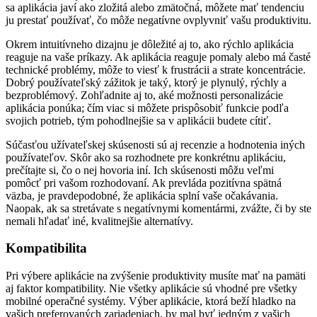
sa aplikácia javí ako zložitá alebo zmätočná, môžete mať tendenciu
ju prestať používať, čo môže negatívne ovplyvniť vašu produktivitu.
Okrem intuitívneho dizajnu je dôležité aj to, ako rýchlo aplikácia
reaguje na vaše príkazy. Ak aplikácia reaguje pomaly alebo má časté
technické problémy, môže to viesť k frustrácii a strate koncentrácie.
Dobrý používateľský zážitok je taký, ktorý je plynulý, rýchly a
bezproblémový. Zohľadnite aj to, aké možnosti personalizácie
aplikácia ponúka; čím viac si môžete prispôsobiť funkcie podľa
svojich potrieb, tým pohodlnejšie sa v aplikácii budete cítiť.
Súčasťou užívateľskej skúsenosti sú aj recenzie a hodnotenia iných
používateľov. Skôr ako sa rozhodnete pre konkrétnu aplikáciu,
prečítajte si, čo o nej hovoria iní. Ich skúsenosti môžu veľmi
pomôcť pri vašom rozhodovaní. Ak prevláda pozitívna spätná
väzba, je pravdepodobné, že aplikácia splní vaše očakávania.
Naopak, ak sa stretávate s negatívnymi komentármi, zvážte, či by ste
nemali hľadať iné, kvalitnejšie alternatívy.
Kompatibilita
Pri výbere aplikácie na zvýšenie produktivity musíte mať na pamäti
aj faktor kompatibility. Nie všetky aplikácie sú vhodné pre všetky
mobilné operačné systémy. Výber aplikácie, ktorá beží hladko na
vašich preferovaných zariadeniach, by mal byť jedným z vašich