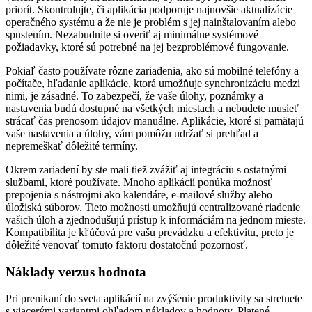
priorít. Skontrolujte, či aplikácia podporuje najnovšie aktualizácie
operačného systému a že nie je problém s jej nainštalovaním alebo
spustením. Nezabudnite si overiť aj minimálne systémové
požiadavky, ktoré sú potrebné na jej bezproblémové fungovanie.
Pokiaľ často používate rôzne zariadenia, ako sú mobilné telefóny a
počítače, hľadanie aplikácie, ktorá umožňuje synchronizáciu medzi
nimi, je zásadné. To zabezpečí, že vaše úlohy, poznámky a
nastavenia budú dostupné na všetkých miestach a nebudete musieť
strácať čas prenosom údajov manuálne. Aplikácie, ktoré si pamätajú
vaše nastavenia a úlohy, vám pomôžu udržať si prehľad a
nepremeškať dôležité termíny.
Okrem zariadení by ste mali tiež zvážiť aj integráciu s ostatnými
službami, ktoré používate. Mnoho aplikácií ponúka možnosť
prepojenia s nástrojmi ako kalendáre, e-mailové služby alebo
úložiská súborov. Tieto možnosti umožňujú centralizované riadenie
vašich úloh a zjednodušujú prístup k informáciám na jednom mieste.
Kompatibilita je kľúčová pre vašu prevádzku a efektivitu, preto je
dôležité venovať tomuto faktoru dostatočnú pozornosť.
Náklady verzus hodnota
Pri prenikaní do sveta aplikácií na zvýšenie produktivity sa stretnete
s viacerými variantmi ohľadom nákladov a hodnoty. Platené