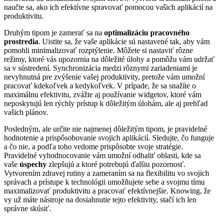
naučte sa, ako ich efektívne spravovať pomocou vašich aplikácií na
produktivitu.
Druhým tipom je zamerať sa na
optimalizáciu pracovného
prostredia
. Uistite sa, že vaše aplikácie sú nastavené tak, aby vám
pomohli minimalizovať rozptýlenie. Môžete si nastaviť rôzne
režimy, ktoré vás upozornia na dôležité úlohy a pomôžu vám udržať
sa v sústredení. Synchronizácia medzi rôznymi zariadeniami je
nevyhnutná pre zvýšenie vašej produktivity, pretože vám umožní
pracovať kdekoľvek a kedykoľvek. V prípade, že sa snažíte o
maximálnu efektivitu, zvážte aj používanie widgetov, ktoré vám
neposkytujú len rýchly prístup k dôležitým úlohám, ale aj prehľad
vašich plánov.
Posledným, ale určite nie najmenej dôležitým tipom, je pravidelné
hodnotenie a prispôsobovanie svojich aplikácií. Sledujte, čo funguje
a čo nie, a podľa toho vedome prispôsobte svoje stratégie.
Pravidelné vyhodnocovanie vám umožní odhaliť oblasti, kde sa
vaše
úspechy
zlepšujú a ktoré potrebujú ďalšiu pozornosť.
Vytvorením zdravej rutiny a zameraním sa na flexibilitu vo svojich
správach a prístupe k technológii umožňujete sebe a svojmu tímu
maximalizovať produktivitu a pracovať efektívnejšie. Knowing, že
vy už máte nástroje na dosiahnutie tejto efektivity, stačí ich len
správne skúsiť.