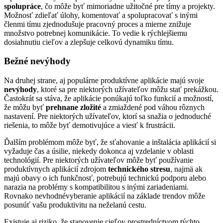
spolupráce
, čo môže byť mimoriadne užitočné pre tímy a projekty.
Možnosť zdieľať úlohy, komentovať a spolupracovať s inými
členmi tímu zjednodušuje pracovný proces a mierne znižuje
množstvo potrebnej komunikácie. To vedie k rýchlejšiemu
dosiahnutiu cieľov a zlepšuje celkovú dynamiku tímu.
Bežné nevýhody
Na druhej strane, aj populárne produktívne aplikácie majú svoje
nevýhody
, ktoré sa pre niektorých užívateľov môžu stať prekážkou.
Častokrát sa stáva, že aplikácie ponúkajú toľko funkcií a možností,
že môžu byť
prehnane zložité
a zmiaždené pod váhou rôznych
nastavení. Pre niektorých užívateľov, ktorí sa snažia o jednoduché
riešenia, to môže byť demotivujúce a viesť k frustrácii.
Ďalším problémom môže byť, že sťahovanie a inštalácia aplikácií si
vyžaduje čas a úsilie, niekedy dokonca aj vzdelanie v oblasti
technológií. Pre niektorých užívateľov môže byť používanie
produktívnych aplikácií zdrojom
technického stresu
, najmä ak
majú obavy o ich funkčnosť, potrebujú technickú podporu alebo
narazia na problémy s kompatibilitou s inými zariadeniami.
Rovnako nevhodnévyberanie aplikácií na základe trendov môže
posunúť vašu produktivitu na neželanú cestu.
Existuje aj riziko, že stanovenie cieľov prostredníctvom týchto