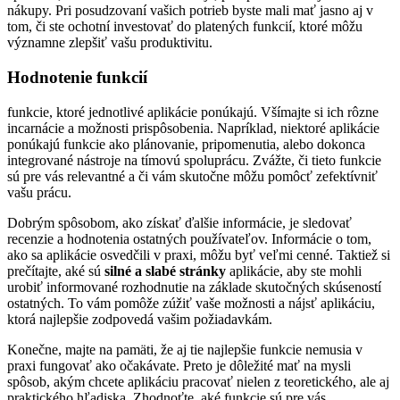
nákupy. Pri posudzovaní vašich potrieb byste mali mať jasno aj v
tom, či ste ochotní investovať do platených funkcií, ktoré môžu
významne zlepšiť vašu produktivitu.
Hodnotenie funkcií
funkcie, ktoré jednotlivé aplikácie ponúkajú. Všímajte si ich rôzne
incarnácie a možnosti prispôsobenia. Napríklad, niektoré aplikácie
ponúkajú funkcie ako plánovanie, pripomenutia, alebo dokonca
integrované nástroje na tímovú spoluprácu. Zvážte, či tieto funkcie
sú pre vás relevantné a či vám skutočne môžu pomôcť zefektívniť
vašu prácu.
Dobrým spôsobom, ako získať ďalšie informácie, je sledovať
recenzie a hodnotenia ostatných používateľov. Informácie o tom,
ako sa aplikácie osvedčili v praxi, môžu byť veľmi cenné. Taktiež si
prečítajte, aké sú
silné a slabé stránky
aplikácie, aby ste mohli
urobiť informované rozhodnutie na základe skutočných skúseností
ostatných. To vám pomôže zúžiť vaše možnosti a nájsť aplikáciu,
ktorá najlepšie zodpovedá vašim požiadavkám.
Konečne, majte na pamäti, že aj tie najlepšie funkcie nemusia v
praxi fungovať ako očakávate. Preto je dôležité mať na mysli
spôsob, akým chcete aplikáciu pracovať nielen z teoretického, ale aj
praktického hľadiska. Zhodnoťte, aké funkcie sú pre vás