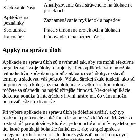
Ananlyzovanie času stráveného na úlohách a
Sledovanie času
projektoch
Aplikácie na
Zaznamenávanie myšlienok a nápadov
poznámky
Spolupráca
Práca s tímom na projektoch a úlohách
Kalendáre
Plánovanie a manažment času
Appky na správu úloh
Aplikácie na správu úloh sú navrhnuté tak, aby ste mohli efektívne
organizovať svoje úlohy a projekty. Tieto aplikácie vám umožnia
jednoduchým spôsobom pridať a aktualizovať úlohy, nastaviť
termíny a sledovať váš pokrok. Vďaka širokej škále funkcií, ako sú
pripomienky a kategorizácia úloh, máte všetko pod kontrolou a
môžete sa sústrediť na najdôležitejšie činnosti. Niektoré aplikácie
dokonca ponúkajú integráciu s inými nástrojmi, čo vám umožní
pracovať ešte efektívnejšie.
Pri výbere aplikácie na správu úloh je dôležité zvážiť, aký typ
rozhrania preferujete a aké funkcie sú pre vás kľúčové. Môžete sa
rozhodnúť pre aplikácie, ktoré sú jednoduché a intuitívne, alebo pre
tie, ktoré ponúkajú bohatšie funkčnosti, ako sú spolupráca s
kolegami a zdieľanie úloh. Je dobré vyskúšať niekoľko rôznych