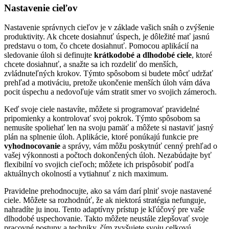
Nastavenie cieľov
Nastavenie správnych cieľov je v základe vašich snáh o zvýšenie
produktivity. Ak chcete dosiahnuť úspech, je dôležité mať jasnú
predstavu o tom, čo chcete dosiahnuť. Pomocou aplikácií na
sledovanie úloh si definujte
krátkodobé a dlhodobé ciele
, ktoré
chcete dosiahnuť, a snažte sa ich rozdeliť do menších,
zvládnuteľných krokov. Týmto spôsobom si budete môcť udržať
prehľad a motiváciu, pretože ukončenie menších úloh vám dáva
pocit úspechu a nedovoľuje vám stratit smer vo svojich zámeroch.
Keď svoje ciele nastavíte, môžete si programovať pravidelné
pripomienky a kontrolovať svoj pokrok. Týmto spôsobom sa
nemusíte spoliehať len na svoju pamäť a môžete si nastaviť jasný
plán na splnenie úloh. Aplikácie, ktoré ponúkajú funkcie pre
vyhodnocovanie
a správy, vám môžu poskytnúť cenný prehľad o
vašej výkonnosti a počtoch dokončených úloh. Nezabúdajte byť
flexibilní vo svojich cieľoch; môžete ich prispôsobiť podľa
aktuálnych okolností a vytiahnuť z nich maximum.
Pravidelne prehodnocujte, ako sa vám darí plniť svoje nastavené
ciele. Môžete sa rozhodnúť, že ak niektorá stratégia nefunguje,
nahradíte ju inou. Tento adaptívny prístup je kľúčový pre vaše
dlhodobé uspechovanie. Takto môžete neustále zlepšovať svoje
pracovné postupy a techniky, čím zvyšujete svoju celkovú