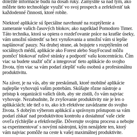
dôležité informácie budú na dosah ruky. Zamyslite sa nad tým, ako
môžete tieto technológie využiť vo svoj prospech a zefektívniť tak
každodenné činnosti, ktoré robíte.
Niektoré aplikácie sú špeciálne navrhnuté na rozptýlenie a
zameranie vašich časových blokov, ako napríklad Pomodoro Timer.
Táto technika, ktorá sa opiera o rozdeľovanie práce na kratšie úseky,
vám umožní sústrediť sa bez vyrušovania a umožní vám si lepšie
naplánovať pauzy. Na druhej strane, ak bojujete s rozptýlením od
sociálnych médií, aplikácie ako Forest alebo StayFocusd môžu
pomôcť blokovať rušivé stránky a podporiť vašu koncentráciu. Čím
viac sa budete snažiť učiť a integrovať tieto aplikácie do svojho
života, tým viac sa vám podarí zlepšiť vašu osobnú a profesionálnu
produktivitu.
Na záver, je na vás, aby ste preskúmali, ktoré mobilné aplikácie
najlepšie vyhovujú vašim potrebám. Skúšajte rôzne nástroje a
prístup k organizácii vašich úloh, aby ste zistili, čo vám najviac
vyhovuje. Nezabudnite, že zvyšovanie produktivity nie je len o
aplikáciách; ide tiež o to, ako ich efektívne zavádzame do svojho
života. S dobrým výberom aplikácií a správnym prístupom sa vám
podarí získať nad produktivitou kontrolu a dosiahnuť vaše ciele
oveľa rýchlejšie a efektívnejšie. Dôverujte svojmu procesu a nebojte
sa experimentovať s novými nástrojmi, kým nenájdete ten, ktorý
vám najviac pomôže na ceste k vašej maximálnej produktivite.