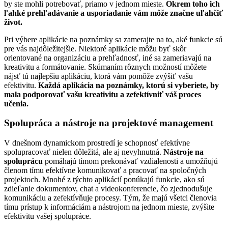
by ste mohli potrebovať, priamo v jednom mieste.
Okrem toho ich
ľahké prehľadávanie a usporiadanie vám môže značne uľahčiť
život.
Pri výbere aplikácie na poznámky sa zamerajte na to, aké funkcie sú
pre vás najdôležitejšie. Niektoré aplikácie môžu byť skôr
orientované na organizáciu a prehľadnosť, iné sa zameriavajú na
kreativitu a formátovanie. Skúmaním rôznych možností môžete
nájsť tú najlepšiu aplikáciu, ktorá vám pomôže zvýšiť vašu
efektivitu.
Každá aplikácia na poznámky, ktorú si vyberiete, by
mala podporovať vašu kreativitu a zefektívniť váš proces
učenia.
Spolupráca a nástroje na projektové management
V dnešnom dynamickom prostredí je schopnosť efektívne
spolupracovať nielen dôležitá, ale aj nevyhnutná.
Nástroje na
spoluprácu
pomáhajú tímom prekonávať vzdialenosti a umožňujú
členom tímu efektívne komunikovať a pracovať na spoločných
projektoch. Mnohé z týchto aplikácií ponúkajú funkcie, ako sú
zdieľanie dokumentov, chat a videokonferencie, čo zjednodušuje
komunikáciu a zefektívňuje procesy. Tým, že majú všetci členovia
tímu prístup k informáciám a nástrojom na jednom mieste, zvýšite
efektivitu vašej spolupráce.