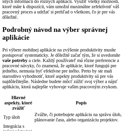
istých informácií do rôznych aplikácií. Využiť všetky možnosti,
ktoré máte k dispozícii, vám umožní maximálne zefektívniť váš
pracovný proces a udržať si prehľad o všetkom, čo je pre vás
dôležité.
Podrobný návod na výber správnej
aplikácie
Pri výbere mobilnej aplikácie na zvýšenie produktivity musíte
postupovať systematicky. Je dôležité začať tým, že si uvedomíte
vaše potreby
a ciele. Každý používateľ má rôzne preferencie a
pracovné návyky, čo znamená, že aplikácie, ktoré fungujú pre
jedného, nemusia byť efektívne pre iného. Preto by ste mali
starostlivo vyhodnotiť, ktoré aspekty produktivity sú pre vás
najdôležitejšie. Následne budete môcť zúžiť svoj výber a nájsť
aplikáciu, ktorá najlepšie vyhovuje vašim pracovným zvykom.
Hlavné
aspekty, ktoré
Popis
zvážiť
Zvážte, či potrebujete aplikáciu na správu úloh,
Typ úloh
plánovanie času, alebo organizáciu projektov.
Integrácia s