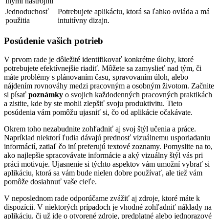
inými nástrojmi
Jednoduchosť
Potrebujete aplikáciu, ktorá sa ľahko ovláda a má
použitia
intuitívny dizajn.
Posúdenie vašich potrieb
V prvom rade je dôležité identifikovať konkrétne úlohy, ktoré
potrebujete efektívnejšie riadiť. Môžete sa zamyslieť nad tým, či
máte problémy s plánovaním času, spravovaním úloh, alebo
nájdením rovnováhy medzi pracovným a osobným životom. Začnite
si písať
poznámky
o svojich každodenných pracovných praktikách
a zistite, kde by ste mohli zlepšiť svoju produktivitu. Tieto
posúdenia vám pomôžu ujasniť si, čo od aplikácie očakávate.
Okrem toho nezabudnite zohľadniť aj svoj štýl učenia a práce.
Napríklad niektorí ľudia dávajú prednosť vizuálnemu usporiadaniu
informácií, zatiaľ čo iní preferujú textové zoznamy. Pomyslite na to,
ako najlepšie spracovávate informácie a aký vizuálny štýl vás pri
práci motivuje. Ujasnenie si týchto aspektov vám umožní vybrať si
aplikáciu, ktorá sa vám bude nielen dobre používať, ale tiež vám
pomôže dosiahnuť vaše cieľe.
V neposlednom rade odporúčame zvážiť aj zdroje, ktoré máte k
dispozícii. V niektorých prípadoch je vhodné zohľadniť náklady na
aplikáciu, či už ide o otvorené zdroje, predplatné alebo jednorazové