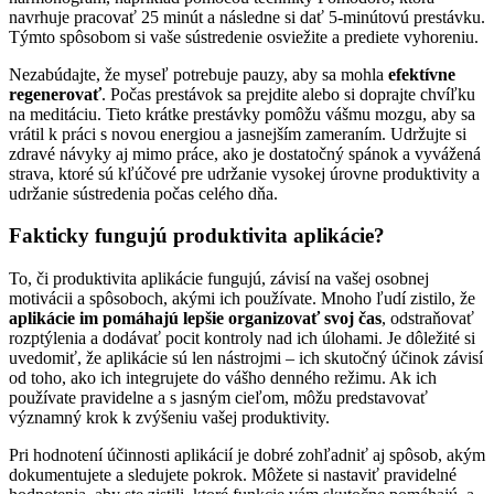
navrhuje pracovať 25 minút a následne si dať 5-minútovú prestávku.
Týmto spôsobom si vaše sústredenie osviežite a prediete vyhoreniu.
Nezabúdajte, že myseľ potrebuje pauzy, aby sa mohla
efektívne
regenerovať
. Počas prestávok sa prejdite alebo si doprajte chvíľku
na meditáciu. Tieto krátke prestávky pomôžu vášmu mozgu, aby sa
vrátil k práci s novou energiou a jasnejším zameraním. Udržujte si
zdravé návyky aj mimo práce, ako je dostatočný spánok a vyvážená
strava, ktoré sú kľúčové pre udržanie vysokej úrovne produktivity a
udržanie sústredenia počas celého dňa.
Fakticky fungujú produktivita aplikácie?
To, či produktivita aplikácie fungujú, závisí na vašej osobnej
motivácii a spôsoboch, akými ich používate. Mnoho ľudí zistilo, že
aplikácie im pomáhajú lepšie organizovať svoj čas
, odstraňovať
rozptýlenia a dodávať pocit kontroly nad ich úlohami. Je dôležité si
uvedomiť, že aplikácie sú len nástrojmi – ich skutočný účinok závisí
od toho, ako ich integrujete do vášho denného režimu. Ak ich
používate pravidelne a s jasným cieľom, môžu predstavovať
významný krok k zvýšeniu vašej produktivity.
Pri hodnotení účinnosti aplikácií je dobré zohľadniť aj spôsob, akým
dokumentujete a sledujete pokrok. Môžete si nastaviť pravidelné