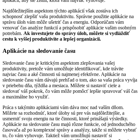
aplikácií, aby ste zistili, ktorá vám najviac vyhovuje.
Najdôležitejším aspektom týchto aplikácií však zostáva ich
schopnosť zlepšiť vašu produktivitu. Správne použitie aplikácie na
správu úloh vám môže ušetriť čas a energiu. Odporúčam vám
venovať čas analýze funkcií a prispôsobiť aplikácie vašim osobným
potrebám.
Ak investujete do správy úloh, môžete si vydláždiť
cestu k vyššej produktivite a lepšej organizácii.
Aplikácie na sledovanie času
Sledovanie času je kritickým aspektom zlepšovania vašej
produktivity, pretože vám umožňuje identifikovať, kde trávite
najviac času a aké činnosti sú najmenej efektívne. Aplikácie na
sledovanie času vám dávajú prehľad o tom, ako sa vaša práca vyvíja
v priebehu dňa, týždňa a mesiaca. Môžete si nastaviť ciele a
sledovať váš pokrok, čo vám môže pomôcť lepšie spravovať váš čas
a maximálne ho využiť.
Práca s takýmito aplikáciami vám dáva moc nad vaším dňom.
Môžete sa rozhodnúť, ktoré úlohy sú pre vás najdôležitejšie, a
usmerniť svoju energiu na tie činnosti, ktoré prinášajú výsledky.
Aplikácie na sledovanie času majú rôzne funkcie, od jednoduchého
časovača až po komplexné správy a analýzy, takže si môžete vybrať
to, čo vám vyhovuje. Taktiež vám umožňujú nastaviť si