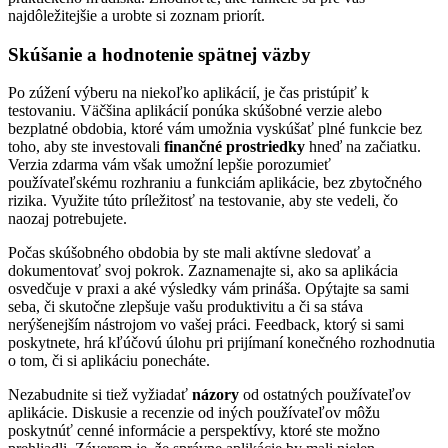
najdôležitejšie a urobte si zoznam priorít.
Skúšanie a hodnotenie spätnej väzby
Po zúžení výberu na niekoľko aplikácií, je čas pristúpiť k
testovaniu. Väčšina aplikácií ponúka skúšobné verzie alebo
bezplatné obdobia, ktoré vám umožnia vyskúšať plné funkcie bez
toho, aby ste investovali
finančné prostriedky
hneď na začiatku.
Verzia zdarma vám však umožní lepšie porozumieť
používateľskému rozhraniu a funkciám aplikácie, bez zbytočného
rizika. Využite túto príležitosť na testovanie, aby ste vedeli, čo
naozaj potrebujete.
Počas skúšobného obdobia by ste mali aktívne sledovať a
dokumentovať svoj pokrok. Zaznamenajte si, ako sa aplikácia
osvedčuje v praxi a aké výsledky vám prináša. Opýtajte sa sami
seba, či skutočne zlepšuje vašu produktivitu a či sa stáva
nerýšenejším nástrojom vo vašej práci. Feedback, ktorý si sami
poskytnete, hrá kľúčovú úlohu pri prijímaní konečného rozhodnutia
o tom, či si aplikáciu ponecháte.
Nezabudnite si tiež vyžiadať
názory
od ostatných používateľov
aplikácie. Diskusie a recenzie od iných používateľov môžu
poskytnúť cenné informácie a perspektívy, ktoré ste možno