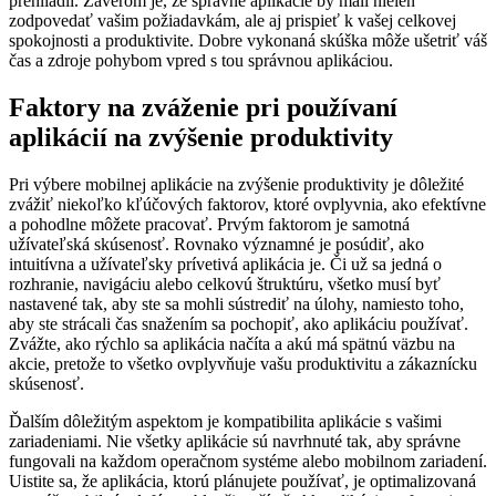
prehliadli. Záverom je, že správne aplikácie by mali nielen
zodpovedať vašim požiadavkám, ale aj prispieť k vašej celkovej
spokojnosti a produktivite. Dobre vykonaná skúška môže ušetriť váš
čas a zdroje pohybom vpred s tou správnou aplikáciou.
Faktory na zváženie pri používaní
aplikácií na zvýšenie produktivity
Pri výbere mobilnej aplikácie na zvýšenie produktivity je dôležité
zvážiť niekoľko kľúčových faktorov, ktoré ovplyvnia, ako efektívne
a pohodlne môžete pracovať. Prvým faktorom je samotná
užívateľská skúsenosť. Rovnako významné je posúdiť, ako
intuitívna a užívateľsky prívetivá aplikácia je. Či už sa jedná o
rozhranie, navigáciu alebo celkovú štruktúru, všetko musí byť
nastavené tak, aby ste sa mohli sústrediť na úlohy, namiesto toho,
aby ste strácali čas snažením sa pochopiť, ako aplikáciu používať.
Zvážte, ako rýchlo sa aplikácia načíta a akú má spätnú väzbu na
akcie, pretože to všetko ovplyvňuje vašu produktivitu a zákaznícku
skúsenosť.
Ďalším dôležitým aspektom je kompatibilita aplikácie s vašimi
zariadeniami. Nie všetky aplikácie sú navrhnuté tak, aby správne
fungovali na každom operačnom systéme alebo mobilnom zariadení.
Uistite sa, že aplikácia, ktorú plánujete používať, je optimalizovaná