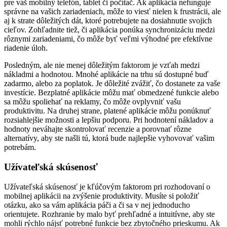
pre váš mobilný telefón, tablet či počítač. Ak aplikácia nefunguje
správne na vašich zariadeniach, môže to viesť nielen k frustrácii, ale
aj k strate dôležitých dát, ktoré potrebujete na dosiahnutie svojich
cieľov. Zohľadnite tiež, či aplikácia ponúka synchronizáciu medzi
rôznymi zariadeniami, čo môže byť veľmi výhodné pre efektívne
riadenie úloh.
Posledným, ale nie menej dôležitým faktorom je vzťah medzi
nákladmi a hodnotou. Mnohé aplikácie na trhu sú dostupné buď
zadarmo, alebo za poplatok. Je dôležité zvážiť, čo dostanete za vaše
investície. Bezplatné aplikácie môžu mať obmedzené funkcie alebo
sa môžu spoliehať na reklamy, čo môže ovplyvniť vašu
produktivitu. Na druhej strane, platené aplikácie môžu ponúknuť
rozsiahlejšie možnosti a lepšiu podporu. Pri hodnotení nákladov a
hodnoty neváhajte skontrolovať recenzie a porovnať rôzne
alternatívy, aby ste našli tú, ktorá bude najlepšie vyhovovať vašim
potrebám.
Užívateľská skúsenosť
Užívateľská skúsenosť je kľúčovým faktorom pri rozhodovaní o
mobilnej aplikácii na zvýšenie produktivity. Musíte si položiť
otázku, ako sa vám aplikácia páči a či sa v nej jednoducho
orientujete. Rozhranie by malo byť prehľadné a intuitívne, aby ste
mohli rýchlo nájsť potrebné funkcie bez zbytočného prieskumu. Ak