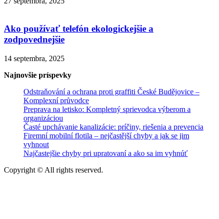
27 septembra, 2025
Ako používať telefón ekologickejšie a
zodpovednejšie
14 septembra, 2025
Najnovšie príspevky
Odstraňování a ochrana proti graffiti České Budějovice –
Komplexní průvodce
Preprava na letisko: Kompletný sprievodca výberom a
organizáciou
Časté upchávanie kanalizácie: príčiny, riešenia a prevencia
Firemní mobilní flotila – nejčastější chyby a jak se jim
vyhnout
Najčastejšie chyby pri upratovaní a ako sa im vyhnúť
Copyright © All rights reserved.