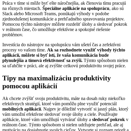
Práca v tíme si môže byť ešte náročnejšia, ak členovia tímu pracujú
na rôznych miestach.
Špeciálne aplikácie na spoluprácu
, ako sú
Slack alebo Microsoft Teams, ponúkajú výhody v podobe
zjednodušenej komunikácie a prehľadného spravovania projektov.
Pomocou týchto nástrojov môžete rozdeliť úlohy a sledovať pokrok
v reálnom čase, čo umožňuje efektívne a spokojné riešenie
problémov.
Investícia do nástrojov na spoluprácu vám ušetrí čas a zefektívni
procesy vo vašom tíme.
Ak sa rozhodnete využiť výhody týchto
aplikácií, môžete si byť istí, že vaša komunikácia bude
plynulejšia a tímová efektívnosť sa zvýši.
Týmto spôsobom nielen
sa uľahčíte v práci, ale aj zvýšite celkovú produktivitu svojej práce.
Tipy na maximalizáciu produktivity
pomocou aplikácií
Ak chcete zvýšiť svoju produktivitu, máte na dosah ruky niekoľko
efektívnych stratégií, ktoré vám pomôžu plne využiť potenciál
mobilných aplikácií
. Najprv je dôležité vytvoriť si jasný plán, ktorý
vám umožní efektívne sledovať svoje úlohy a ciele. Používajte
aplikácie, ktoré vám umožňujú vytvárať úlohy a
sledovať pokrok
v
reálnom čase. Týmto spôsobom si nielen udržujete prehľad, ale aj
motiváciu na dosiahnutie svojich cieľov. Vytvorte si zoznam priorít a