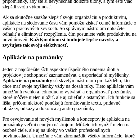
pripomienky, aby ste si nevynechali dôležité úlohy, a tým ešte viac
zlepšili svoju výkonnosť.
Ak sa skutočne snažíte zlepšiť svoju organizáciu a produktivitu,
aplikácie na sledovanie času vám pomôžu získať cenné informácie o
vašich pracovných zvykoch. So správnym nástrojom dokážete
odhaliť a eliminovať rozptýlenia, čím posuniete vašu produktivitu na
novú úroveň.
Každým dňom si budujete lepšie návyky a
zvyšujete tak svoju efektívnosť.
Aplikácie na poznámky
Jeden z najdôležitejších aspektov úspešného riadenia úloh a
projektov je schopnosť zaznamenávať a usporiadať si myšlienky.
Aplikácie na poznámky
sú skvelým nástrojom pre každého, kto
chce mať svoje myšlienky vždy na dosah ruky. Tieto aplikácie vám
umožňujú rýchlo a jednoducho vytvárať a organizovať poznámky,
ktoré môžete nielen uložiť, ale aj zdieľať s ostatnými. Ich funkcie sa
líšia, pričom niektoré ponúkajú formátovanie textu, prídavné
obrázky, odkazy a dokonca aj audio poznámky.
Pre osvojovanie si nových myšlienok a konceptov je aplikácia na
poznámky veľmi cenným nástrojom. Môžete ich využiť nielen na
osobné ciele, ale aj na úlohy vo vašich profesionálnych
povinnostiach. Umožňuje vám zhromaždiť všetky informácie, ktoré