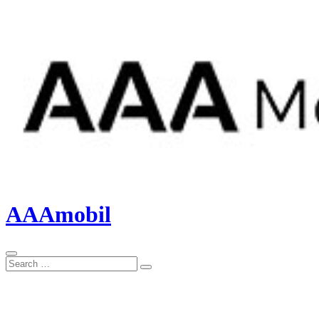
AAAmobil
Search
Search
for: