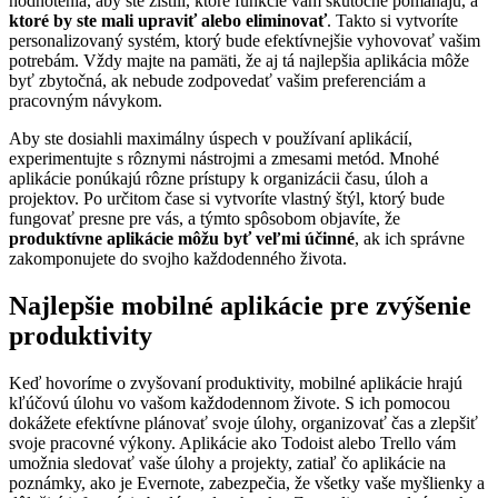
hodnotenia, aby ste zistili, ktoré funkcie vám skutočne pomáhajú, a
ktoré by ste mali upraviť alebo eliminovať
. Takto si vytvoríte
personalizovaný systém, ktorý bude efektívnejšie vyhovovať vašim
potrebám. Vždy majte na pamäti, že aj tá najlepšia aplikácia môže
byť zbytočná, ak nebude zodpovedať vašim preferenciám a
pracovným návykom.
Aby ste dosiahli maximálny úspech v používaní aplikácií,
experimentujte s rôznymi nástrojmi a zmesami metód. Mnohé
aplikácie ponúkajú rôzne prístupy k organizácii času, úloh a
projektov. Po určitom čase si vytvoríte vlastný štýl, ktorý bude
fungovať presne pre vás, a týmto spôsobom objavíte, že
produktívne aplikácie môžu byť veľmi účinné
, ak ich správne
zakomponujete do svojho každodenného života.
Najlepšie mobilné aplikácie pre zvýšenie
produktivity
Keď hovoríme o zvyšovaní produktivity, mobilné aplikácie hrajú
kľúčovú úlohu vo vašom každodennom živote. S ich pomocou
dokážete efektívne plánovať svoje úlohy, organizovať čas a zlepšiť
svoje pracovné výkony. Aplikácie ako Todoist alebo Trello vám
umožnia sledovať vaše úlohy a projekty, zatiaľ čo aplikácie na
poznámky, ako je Evernote, zabezpečia, že všetky vaše myšlienky a