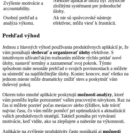
Niektoré aplikácie môžu byť zbytočne
Zvýšenie motivácie a
zložitými systémami pre jednoduché
accountability.
úlohy.
Osobný prehľad a
Ak nie sú správcovské nástroje
analýza výkonu.
efektívne, môžu viesť k frustrácii.
Prehľad výhod
Jednou z hlavných výhod používania produktívnych aplikácií je, že
vám pomáhajú
sledovať a organizovať úlohy
efektívne. S
intuitívnym užívateľským rozhraním môžete rýchlo pridať nové
úlohy, nastaviť termíny a zaznamenať svoj pokrok. Týmto
spôsobom máte neustále prehľad o svojich povinnostiach a môžete
sa sústrediť na najdôležitejšie úlohy. Koniec koncov, mať všetko na
jednom mieste môže dramaticky znížiť stres a poskytnúť vám
duševný pokoj.
Okrem toho mnohé aplikácie poskytujú
možnosti analýzy
, ktoré
vám pomôžu lepšie porozumieť vašim pracovným návykom. Raz za
čas si môžete pozrieť počas mesiacov alebo týždňov, kde tráviť
najviac času, čo vám môže pomôcť pri optimalizácii a aktualizácii
vašich produktívnych stratégií. Taktiež pomáha pri vytváraní
motivácie, keď vidíte, ako sa zlepšujete a naberáte na výkonnosti.
Aplikácie na zvýšenie produktivity často ponúkajú aj
možnosti