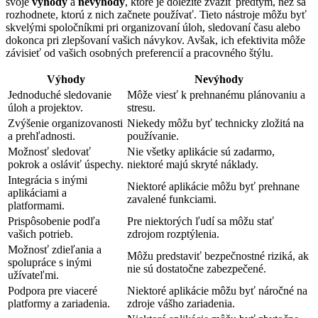
svoje
výhody
a
nevýhody
, ktoré je dôležité zvážiť predtým, než sa
rozhodnete, ktorú z nich začnete používať. Tieto nástroje môžu byť
skvelými spoločníkmi pri organizovaní úloh, sledovaní času alebo
dokonca pri zlepšovaní vašich návykov. Avšak, ich efektivita môže
závisieť od vašich osobných preferencií a pracovného štýlu.
Výhody
Nevýhody
Jednoduché sledovanie
Môže viesť k prehnanému plánovaniu a
úloh a projektov.
stresu.
Zvýšenie organizovanosti
Niekedy môžu byť technicky zložitá na
a prehľadnosti.
používanie.
Možnosť sledovať
Nie všetky aplikácie sú zadarmo,
pokrok a osláviť úspechy.
niektoré majú skryté náklady.
Integrácia s inými
Niektoré aplikácie môžu byť prehnane
aplikáciami a
zavalené funkciami.
platformami.
Prispôsobenie podľa
Pre niektorých ľudí sa môžu stať
vašich potrieb.
zdrojom rozptýlenia.
Možnosť zdieľania a
Môžu predstaviť bezpečnostné riziká, ak
spolupráce s inými
nie sú dostatočne zabezpečené.
užívateľmi.
Podpora pre viaceré
Niektoré aplikácie môžu byť náročné na
platformy a zariadenia.
zdroje vášho zariadenia.