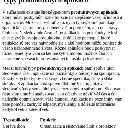
Typy produktívnych aplikácií
V súčasnosti existuje široké spektrum
produktívnych aplikácií
,
ktoré môžu poskytnúť rôzne funkcie na zlepšenie vašej účinnosti a
organizácie. Môžete si vybrať z rôznych typov, ktoré ponúkajú
špecifické nástroje prispôsobené vašim potrebám, a to od správy
úloh cezeň, sledovanie času až po aplikácie na poznámky. Ak si
chcete zvýšiť svoju produktivitu, je dôležité pochopiť, ktoré
aplikácie sú pre vás najvhodnejšie a akú hodnotu môžu priniesť do
vášho každodenného života. Rôzne aplikácie budú poskytovať
rôzne benefity a vám sa tak naskytne mnoho možností na ich
nasadenie vo vašich profesionálnych i osobných aktivitách.
Medzi hlavné typy
produktívnych aplikácií
patrí správa úloh,
sledovanie času, aplikácie na poznámky a nástroje na spoluprácu.
Každý z týchto typov má svoje vlastné špecifiká, silné a slabé
stránky. S aplikáciami na správu úloh môžete organizovať a
sledovať všetky svoje úlohy vícerozmenným spôsobom. Sledovanie
času vám umožní analyzovať, ako efektívne tráviť váš čas a čo
najlepšie optimalizovať vaše činnosti. Aplikácie na poznámky vám
zase pomôžu zachytiť nápady, myšlienky a dôležité informácie
kedykoľvek a kdekoľvek.
Typ aplikácie
Funkcie
Správa úloh
Organizácia a sledovanie úloh a projektov