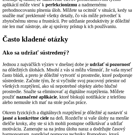
aplikácií môže viesť k
perfekcionizmu
a nadmernému
prehodnocovaniu plnenia úloh. Môžete sa ocitnúť v situácii, kedy sa
snažíte mať preklenuté všetky detaily, čo vás môže privedieť k
zbytočnému stresu a frustrácii. Pre udržanie produktivity je dôležité
nie len mať nástroje, ale aj správny prístup k ich používaniu.
Často kladené otázky
Ako sa udržať sústredený?
Jednou z najväčších výziev v dnešnej dobe je
udržať si pozornosť
na dôležitých úlohách. Mnohí z vás si môžu všimnúť, že vaša myseľ
často blúdi, a preto je dôležité vytvoriť si prostredie, ktoré podporuje
sústredenie. Začnite tým, že si vyčistíte svoj pracovný priestor od
všetkých rozptýlení, ako sú nepotrebné objekty alebo hlučné
prostredie. Snažte sa eliminovať aj digitálne rozptýlenia. Môžete
použiť
naznačené aplikácie
, ktoré blokujú notifikácie z telefónu
alebo nemusíte ich mať na stole počas práce.
Okrem fyzických a digitálnych rozptýlení je dôležité aj nastaviť si
jasné a konkrétne ciele
na deň. Rozdeľte si vaše úlohy na menšie
dielčie kroky, aby ste si ich mohli postupne odškrtávať a udržať
motiváciu. Zamerajte sa na jednu úlohu naraz a dodržujte časový
harmonogram, napríklad pomocou techniky Pomodoro, ktorá