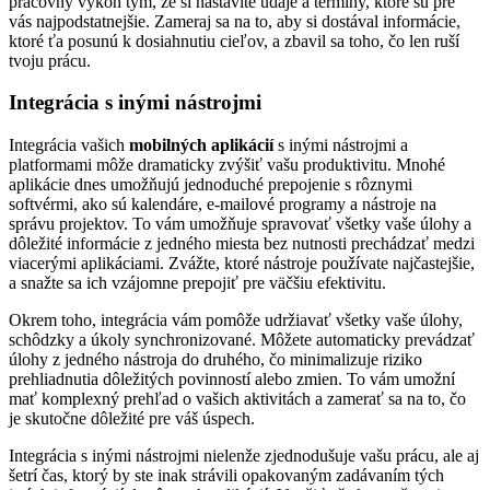
pracovný výkon tým, že si nastavíte údaje a termíny, ktoré sú pre
vás najpodstatnejšie. Zameraj sa na to, aby si dostával informácie,
ktoré ťa posunú k dosiahnutiu cieľov, a zbavil sa toho, čo len ruší
tvoju prácu.
Integrácia s inými nástrojmi
Integrácia vašich
mobilných aplikácií
s inými nástrojmi a
platformami môže dramaticky zvýšiť vašu produktivitu. Mnohé
aplikácie dnes umožňujú jednoduché prepojenie s rôznymi
softvérmi, ako sú kalendáre, e-mailové programy a nástroje na
správu projektov. To vám umožňuje spravovať všetky vaše úlohy a
dôležité informácie z jedného miesta bez nutnosti prechádzať medzi
viacerými aplikáciami. Zvážte, ktoré nástroje používate najčastejšie,
a snažte sa ich vzájomne prepojiť pre väčšiu efektivitu.
Okrem toho, integrácia vám pomôže udržiavať všetky vaše úlohy,
schôdzky a úkoly synchronizované. Môžete automaticky prevádzať
úlohy z jedného nástroja do druhého, čo minimalizuje riziko
prehliadnutia dôležitých povinností alebo zmien. To vám umožní
mať komplexný prehľad o vašich aktivitách a zamerať sa na to, čo
je skutočne dôležité pre váš úspech.
Integrácia s inými nástrojmi nielenže zjednodušuje vašu prácu, ale aj
šetrí čas, ktorý by ste inak strávili opakovaným zadávaním tých