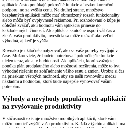
aplikácie často ponúkajú pokročilé funkcie a bezkonkurenčnú
podporu, no za vyššiu cenu. Na druhej strane, množstvo
bezplatných aplikácií môže mať obmedzený rozsah funkcionality
alebo môžu byť ovplyvnené reklamou. Pri rozhodovaní o kúpe je
dôležité zvážiť, akú hodnotu vám aplikácia prinesie do
každodenných činností. Ak aplikácia skutočne usporí váš čas a
zlepší vašu produktivitu, investícia sa môže ukázať ako veľmi
výhodná, aj keď je vyššia.
Rovnako je užitočné analyzovať, ako sa vaše potreby vyvíjajú v
čase. Možno viete, že budete potrebovať pokročilejšie funkcie
nielen teraz, ale aj v budúcnosti. Ak aplikácia, ktorú zvažujete,
ponúka plán predplatného alebo možnosti rozšírenia, môže to byť
výhodné riešenie na zohľadnenie vášho rastu a zmien. Urobte si čas
na prieskum všetkých možností, aby ste našli rovnováhu medzi
nákladmi a hodnotou, ktorá bude najlepšie vyhovovať vašim
potrebám.
Výhody a nevýhody populárnych aplikácií
na zvyšovanie produktivity
V súčasnosti existuje množstvo mobilných aplikácií, ktoré vám
môžu pomôcť zvýšiť vašu produktivitu. Každá z týchto aplikácií má