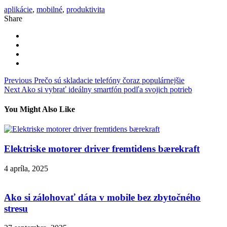
aplikácie
,
mobilné
,
produktivita
Share
Navigácia
Previous
Prečo sú skladacie telefóny čoraz populárnejšie
Next
Ako si vybrať ideálny smartfón podľa svojich potrieb
v
článku
You Might Also Like
Elektriske motorer driver fremtidens bærekraft
4 apríla, 2025
Ako si zálohovať dáta v mobile bez zbytočného
stresu