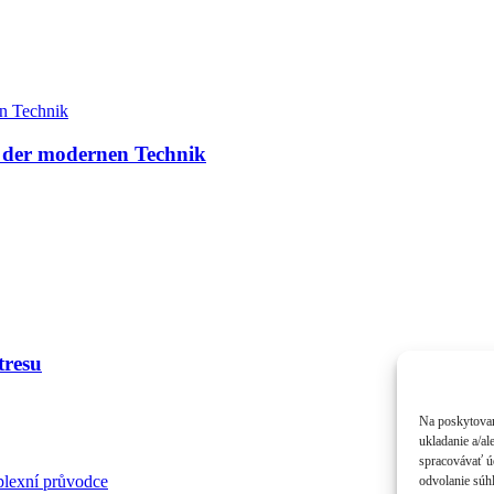
n der modernen Technik
tresu
Na poskytovan
ukladanie a/al
spracovávať úd
plexní průvodce
odvolanie súhl