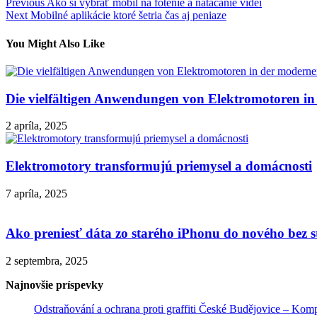
Navigácia
Previous
Ako si vybrať mobil na fotenie a natáčanie videí
Next
Mobilné aplikácie ktoré šetria čas aj peniaze
v
článku
You Might Also Like
Die vielfältigen Anwendungen von Elektromotoren i
2 apríla, 2025
Elektromotory transformujú priemysel a domácnosti
7 apríla, 2025
Ako preniesť dáta zo starého iPhonu do nového bez s
2 septembra, 2025
Najnovšie príspevky
Odstraňování a ochrana proti graffiti České Budějovice – Kom