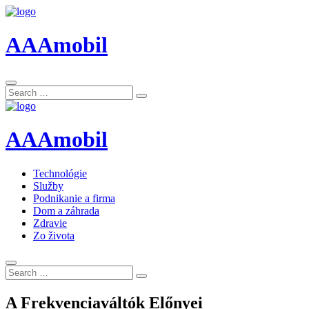
AAAmobil
Search
Search
for:
AAAmobil
Technológie
Služby
Podnikanie a firma
Dom a záhrada
Zdravie
Zo života
Search
Search
for:
A Frekvenciaváltók Előnyei