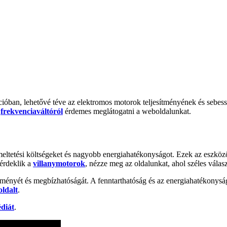
ációban, lehetővé téve az elektromos motorok teljesítményének és sebe
z
frekvenciaváltóról
érdemes meglátogatni a weboldalunkat.
eltetési költségeket és nagyobb energiahatékonyságot. Ezek az eszközö
 érdeklik a
villanymotorok
, nézze meg az oldalunkat, ahol széles válasz
sítményét és megbízhatóságát. A fenntarthatóság és az energiahatékonysá
oldalt
.
diát
.