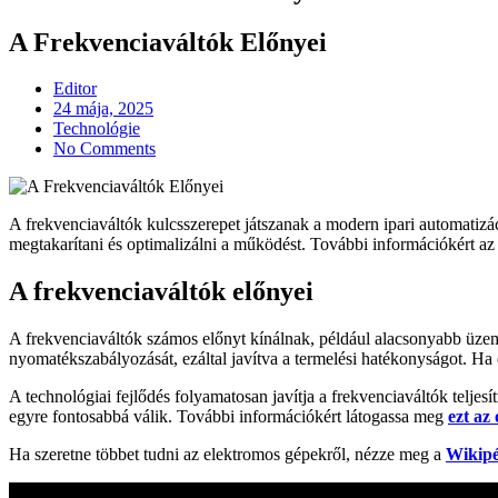
A Frekvenciaváltók Előnyei
Editor
Posted
24 mája, 2025
on
Technológie
No Comments
A frekvenciaváltók kulcsszerepet játszanak a modern ipari automatiz
megtakarítani és optimalizálni a működést. További információkért a
A frekvenciaváltók előnyei
A frekvenciaváltók számos előnyt kínálnak, például alacsonyabb üzem
nyomatékszabályozását, ezáltal javítva a termelési hatékonyságot. Ha
A technológiai fejlődés folyamatosan javítja a frekvenciaváltók telje
egyre fontosabbá válik. További információkért látogassa meg
ezt az 
Ha szeretne többet tudni az elektromos gépekről, nézze meg a
Wikipé