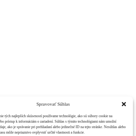
Spravovať Súhlas
ie tých najlepších skúseností používame technológie, ako sú súbory cookie na
ebo prístup k informáciám o zariadení. Súhlas s týmito technológiami nám umožní
aje, ako je správanie pri prehliadaní alebo jedinečné ID na tejto stránke. Nesúhlas alebo
asu môže nepriaznivo ovplyvniť určité vlastnosti a funkcie.