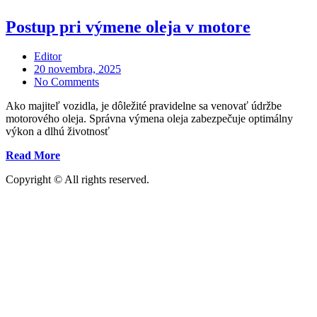
Postup pri výmene oleja v motore
Editor
Posted
20 novembra, 2025
on
No Comments
Ako majiteľ vozidla, je dôležité pravidelne sa venovať údržbe
motorového oleja. Správna výmena oleja zabezpečuje optimálny
výkon a dlhú životnosť
„Postup
Read More
pri
Copyright © All rights reserved.
výmene
oleja
v
motore“