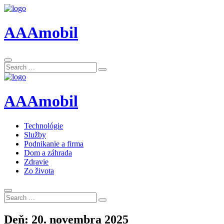
AAAmobil
Search
Search
for:
AAAmobil
Technológie
Služby
Podnikanie a firma
Dom a záhrada
Zdravie
Zo života
Search
Search
for:
Deň:
20. novembra 2025