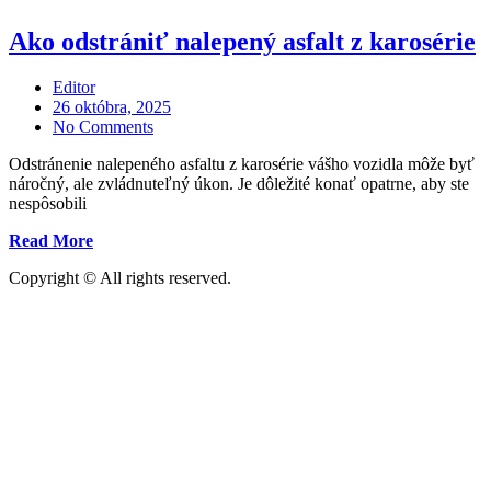
Ako odstrániť nalepený asfalt z karosérie
Editor
Posted
26 októbra, 2025
on
No Comments
Odstránenie nalepeného asfaltu z karosérie vášho vozidla môže byť
náročný, ale zvládnuteľný úkon. Je dôležité konať opatrne, aby ste
nespôsobili
„Ako
Read More
odstrániť
Copyright © All rights reserved.
nalepený
asfalt
z
karosérie“