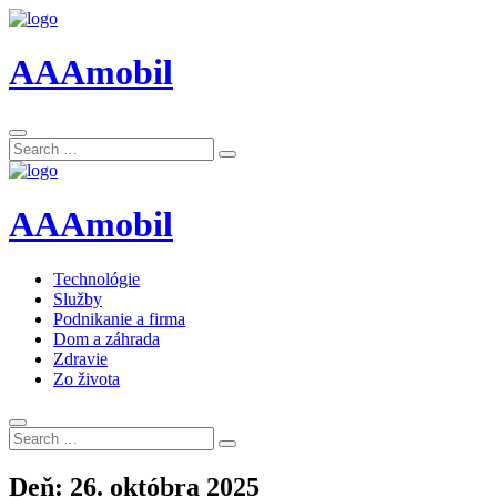
AAAmobil
Search
Search
for:
AAAmobil
Technológie
Služby
Podnikanie a firma
Dom a záhrada
Zdravie
Zo života
Search
Search
for:
Deň:
26. októbra 2025