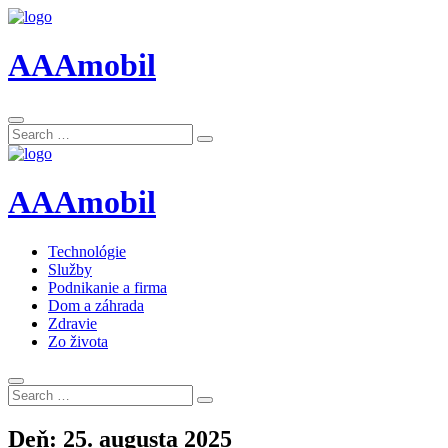
AAAmobil
Search
Search
for:
AAAmobil
Technológie
Služby
Podnikanie a firma
Dom a záhrada
Zdravie
Zo života
Search
Search
for:
Deň:
25. augusta 2025