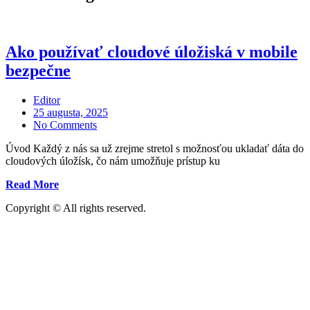
Ako používať cloudové úložiská v mobile
bezpečne
Editor
Posted
25 augusta, 2025
on
No Comments
Úvod Každý z nás sa už zrejme stretol s možnosťou ukladať dáta do
cloudových úložísk, čo nám umožňuje prístup ku
„Ako
Read More
používať
Copyright © All rights reserved.
cloudové
úložiská
v
mobile
bezpečne“