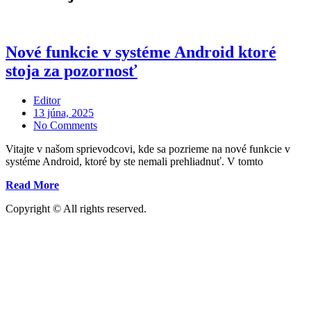
Nové funkcie v systéme Android ktoré
stoja za pozornosť
Editor
Posted
13 júna, 2025
on
No Comments
Vitajte v našom sprievodcovi, kde sa pozrieme na nové funkcie v
systéme Android, ktoré by ste nemali prehliadnuť. V tomto
„Nové
Read More
funkcie
Copyright © All rights reserved.
v
systéme
Android
ktoré
stoja
za
pozornosť“