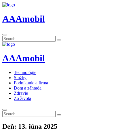
AAAmobil
Search
Search
for:
AAAmobil
Technológie
Služby
Podnikanie a firma
Dom a záhrada
Zdravie
Zo života
Search
Search
for:
Deň:
13. júna 2025