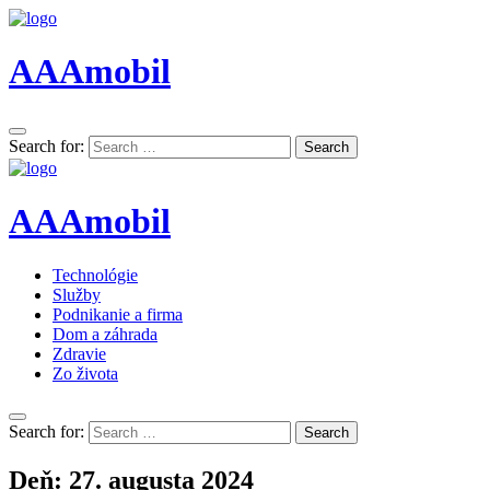
AAAmobil
Search for:
Search
AAAmobil
Technológie
Služby
Podnikanie a firma
Dom a záhrada
Zdravie
Zo života
Search for:
Search
Deň:
27. augusta 2024