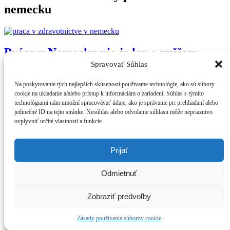
nemecku
Práca v Nemecku nie je len o vyššom
plate!
Spravovať Súhlas
Na poskytovanie tých najlepších skúseností používame technológie, ako sú súbory
Editor
cookie na ukladanie a/alebo prístup k informáciám o zariadení. Súhlas s týmito
Posted on
22 marca, 2025
technológiami nám umožní spracovávať údaje, ako je správanie pri prehliadaní alebo
No Comments
jedinečné ID na tejto stránke. Nesúhlas alebo odvolanie súhlasu môže nepriaznivo
ovplyvniť určité vlastnosti a funkcie.
Pre mnohých Slovákov predstavuje práca v Nemecku lákavú
príležitosť nielen vďaka štedrejšiemu finančnému ohodnoteniu.
Zahraničná skúsenosť môže zásadne zmeniť váš
Prijať
Read More
„Práca v Nemecku nie je len o vyššom plate!“
Odmietnuť
Copyright © All rights reserved.
Zobraziť predvoľby
Zásady používania súborov cookie