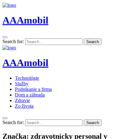
AAAmobil
Search for:
Search
AAAmobil
Technológie
Služby
Podnikanie a firma
Dom a záhrada
Zdravie
Zo života
Search for:
Search
Značka:
zdravotnícky personal v