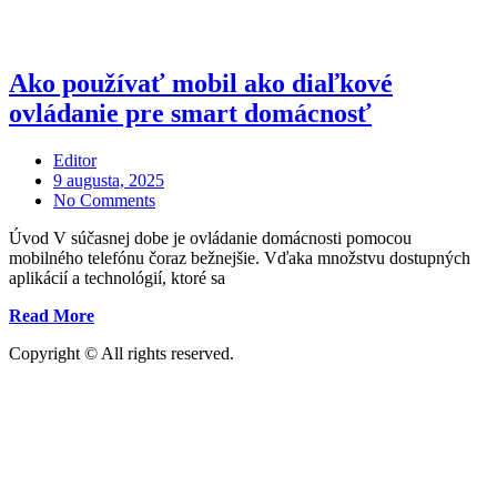
Ako používať mobil ako diaľkové
ovládanie pre smart domácnosť
Editor
Posted
9 augusta, 2025
on
No Comments
Úvod V súčasnej dobe je ovládanie domácnosti pomocou
mobilného telefónu čoraz bežnejšie. Vďaka množstvu dostupných
aplikácií a technológií, ktoré sa
„Ako
Read More
používať
Copyright © All rights reserved.
mobil
ako
diaľkové
ovládanie
pre
smart
domácnosť“