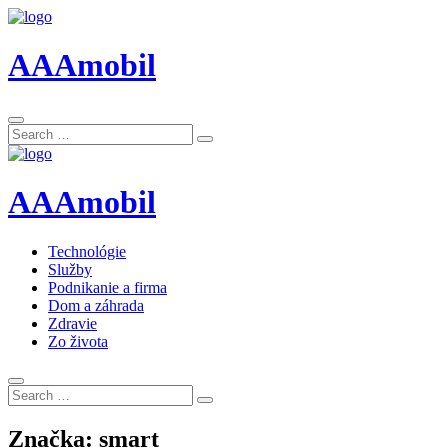
AAAmobil
Search
Search
for:
AAAmobil
Technológie
Služby
Podnikanie a firma
Dom a záhrada
Zdravie
Zo života
Search
Search
for:
Značka:
smart