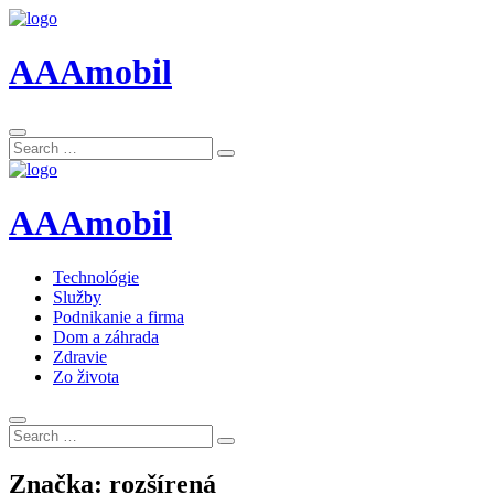
AAAmobil
Search
Search
for:
AAAmobil
Technológie
Služby
Podnikanie a firma
Dom a záhrada
Zdravie
Zo života
Search
Search
for:
Značka:
rozšírená