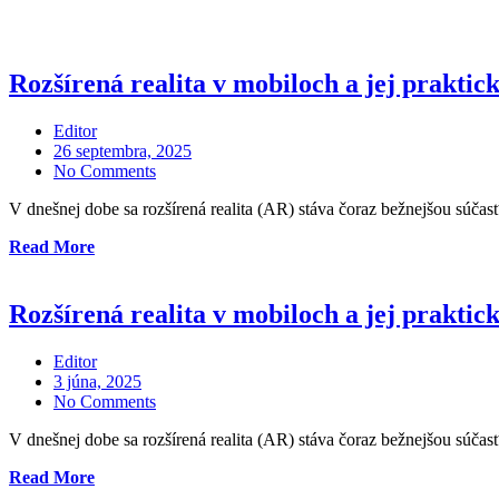
Rozšírená realita v mobiloch a jej praktick
Editor
Posted
26 septembra, 2025
on
No Comments
V dnešnej dobe sa rozšírená realita (AR) stáva čoraz bežnejšou súčas
„Rozšírená
Read More
realita
v
mobiloch
Rozšírená realita v mobiloch a jej praktick
a
jej
Editor
praktické
Posted
3 júna, 2025
využitie“
on
No Comments
V dnešnej dobe sa rozšírená realita (AR) stáva čoraz bežnejšou súčas
„Rozšírená
Read More
realita