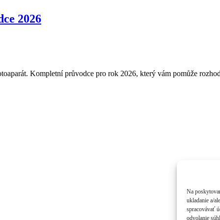
dce 2026
i fotoaparát. Kompletní průvodce pro rok 2026, který vám pomůže rozhod
Na poskytovan
ukladanie a/al
spracovávať úd
odvolanie súhl