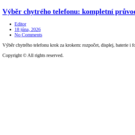
Výběr chytrého telefonu: kompletní průvo
Editor
Posted
18 júna, 2026
on
No Comments
Výběr chytrého telefonu krok za krokem: rozpočet, displej, baterie 
Copyright © All rights reserved.