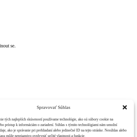
nout se.
Spravovať Súhlas
ie tých najlepších skúseností používame technológie, ako sú súbory cookie na
ebo prístup k informáciám o zariadení. Súhlas s týmito technológiami nám umožní
aje, ako je správanie pri prehliadaní alebo jedinečné ID na tejto stránke. Nesúhlas alebo
asu môže nepriaznivo ovplyvniť určité vlastnosti a funkcie.