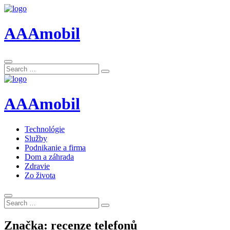
AAAmobil
Search
Search
for:
AAAmobil
Technológie
Služby
Podnikanie a firma
Dom a záhrada
Zdravie
Zo života
Search
Search
for:
Značka:
recenze telefonů