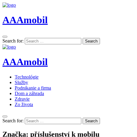
AAAmobil
Search for:
Search
AAAmobil
Technológie
Služby
Podnikanie a firma
Dom a záhrada
Zdravie
Zo života
Search for:
Search
Značka:
příslušenství k mobilu