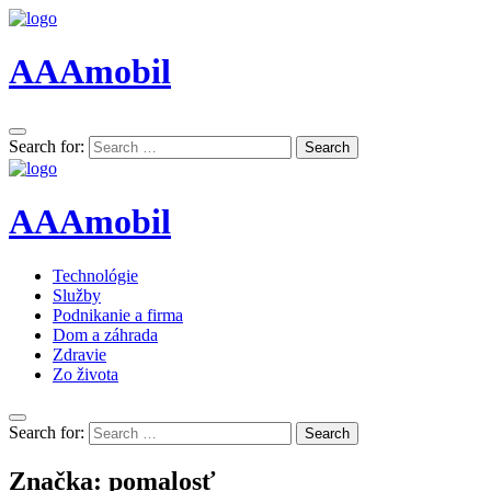
AAAmobil
Search for:
Search
AAAmobil
Technológie
Služby
Podnikanie a firma
Dom a záhrada
Zdravie
Zo života
Search for:
Search
Značka:
pomalosť