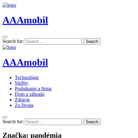
AAAmobil
Search for:
Search
AAAmobil
Technológie
Služby
Podnikanie a firma
Dom a záhrada
Zdravie
Zo života
Search for:
Search
Značka:
pandémia