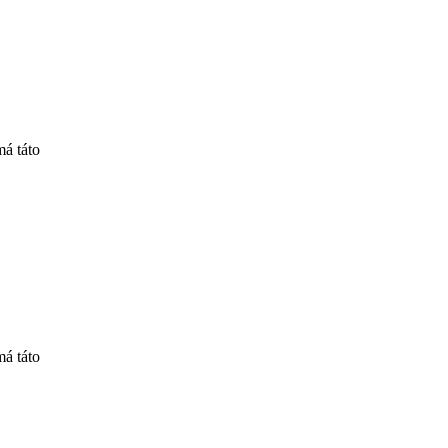
á táto
á táto