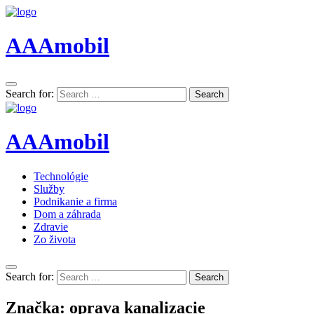
AAAmobil
Search for:
Search
AAAmobil
Technológie
Služby
Podnikanie a firma
Dom a záhrada
Zdravie
Zo života
Search for:
Search
Značka:
oprava kanalizacie