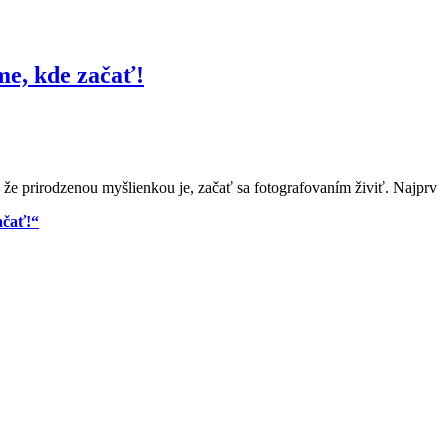
me, kde začať!
, že prirodzenou myšlienkou je, začať sa fotografovaním živiť. Najprv
ačať!“