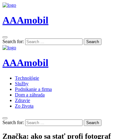
AAAmobil
Search for:
Search
AAAmobil
Technológie
Služby
Podnikanie a firma
Dom a záhrada
Zdravie
Zo života
Search for:
Search
Značka:
ako sa stať profi fotograf